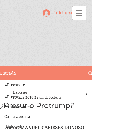
Iniciar sesión
Entrada
All Posts
fcabieses
All Posts
20 mar 2019
2 min de lectura
¿Prosur o Protrump?
Publicaciones
Carta abierta
Editorial
Autor: MANUEL CABIESES DONOSO