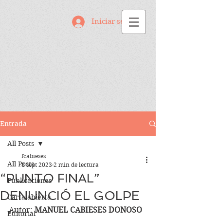
Iniciar sesión
Entrada
All Posts
fcabieses
All Posts
8 sept 2023
2 min de lectura
“PUNTO FINAL”
Publicaciones
DENUNCIÓ EL GOLPE
Carta abierta
Autor: 
MANUEL CABIESES DONOSO
Editorial