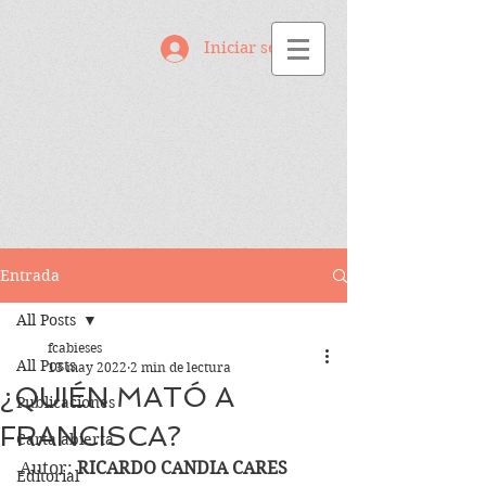
Iniciar sesión
Entrada
All Posts
fcabieses
All Posts
13 may 2022
2 min de lectura
¿QUIÉN MATÓ A
Publicaciones
FRANCISCA?
Carta abierta
Autor: 
RICARDO CANDIA CARES
Editorial