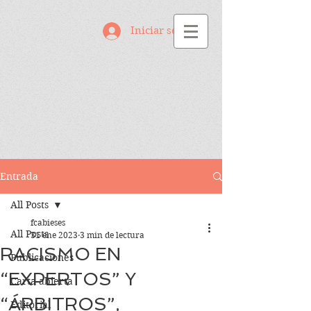
Iniciar sesión
Entrada
All Posts
fcabieses
All Posts
31 ene 2023
3 min de lectura
RACISMO EN
Publicaciones
“EXPERTOS” Y
Carta abierta
“ÁRBITROS”,
Editorial