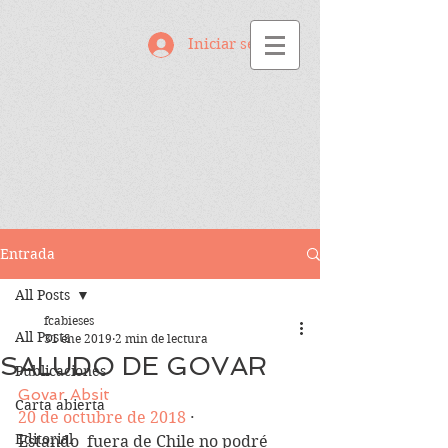
Iniciar sesión
Entrada
All Posts
fcabieses
All Posts
31 ene 2019
2 min de lectura
SALUDO DE GOVAR
Publicaciones
Govar Absit
Carta abierta
20 de octubre de 2018
 · 
Editorial
Estando  fuera de Chile no podré 