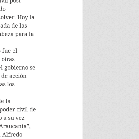
vil post 
do 
olver. Hoy la 
ada de las 
beza para la 
 fue el 
 otras 
l gobierno se 
de acción 
as los 
e la 
oder civil de 
 a su vez 
Araucanía”, 
l Alfredo 