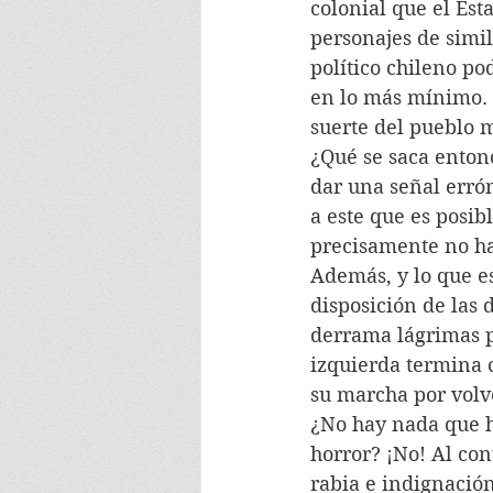
colonial que el Est
personajes de simil
político chileno po
en lo más mínimo. 
suerte del pueblo 
¿Qué se saca enton
dar una señal errón
a este que es posib
precisamente no ha
Además, y lo que es
disposición de las
derrama lágrimas po
izquierda termina 
su marcha por volv
¿No hay nada que h
horror? ¡No! Al con
rabia e indignación