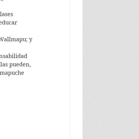
lases 
 educar 
 Wallmapu; y
nsabilidad 
llas pueden, 
o mapuche