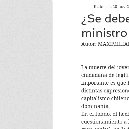
fcabieses
20 nov 
¿Se debe
ministr
Autor: MAXIMILI
La muerte del jove
ciudadana de legíti
importante es que h
distintas expresion
capitalismo chileno
dominante.
En el fondo, el hec
cuestionamiento a l