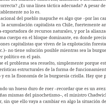
s correcta? ¿Es una línea táctica adecuada? A pesar de
tablemente no lo es.
acional del pueblo mapuche es algo que –por las cara
la acumulación capitalista en Chile, fuertemente an
a-exportadora de recursos naturales, y por la alianza
ma cuerpo en el bloque dominante, en donde preci
nes capitalistas que viven de la explotación foresta
tc.)– no tiene solución posible mientras sea la burgue
 político en el país.
e el problema sea resuelto, simplemente porque est
terísticas estructurales de la forma de funcionamient
 y en la fisonomía de la burguesía criolla. Hay que p
endo un hueso duro de roer –recordar que es un aveza
añas mismas del pinochetismo–, el ministro Chadwic
 sin que ello vaya a cambiar en algo la situación d