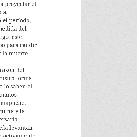
a proyectar el 
ta.
 el período, 
medida del 
go, este 
po para rendir 
r la muerte 
razón del 
nistro forma 
o lo saben el 
s manos 
o mapuche. 
uina y la 
ersaria.
rda levantan 
e activamente 