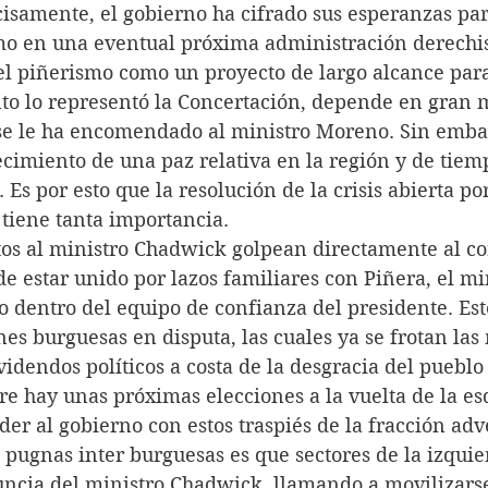
isamente, el gobierno ha cifrado sus esperanzas par
mo en una eventual próxima administración derechis
del piñerismo como un proyecto de largo alcance para
 lo representó la Concertación, depende en gran 
 se le ha encomendado al ministro Moreno. Sin embar
ecimiento de una paz relativa en la región y de tiem
 Es por esto que la resolución de la crisis abierta po
tiene tanta importancia.
os al ministro Chadwick golpean directamente al co
e estar unido por lazos familiares con Piñera, el mi
ro dentro del equipo de confianza del presidente. Est
ones burguesas en disputa, las cuales ya se frotan la
idendos políticos a costa de la desgracia del puebl
e hay unas próximas elecciones a la vuelta de la esq
der al gobierno con estos traspiés de la fracción adv
 pugnas inter burguesas es que sectores de la izquie
uncia del ministro Chadwick, llamando a movilizars