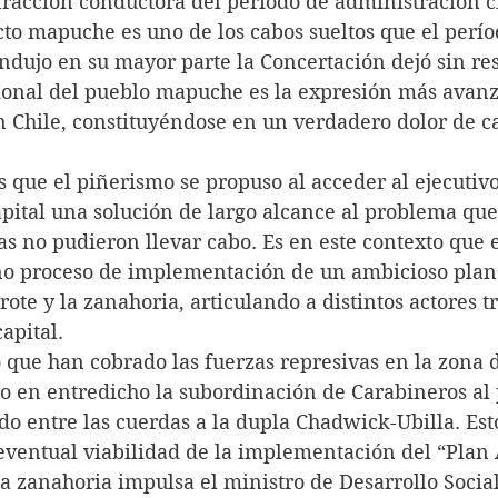
 fracción conductora del período de administración ci
icto mapuche es uno de los cabos sueltos que el perío
ndujo en su mayor parte la Concertación dejó sin res
ional del pueblo mapuche es la expresión más avanz
n Chile, constituyéndose en un verdadero dolor de ca
 que el piñerismo se propuso al acceder al ejecutivo
apital una solución de largo alcance al problema que
s no pudieron llevar cabo. Es en este contexto que e
o proceso de implementación de un ambicioso plan 
ote y la zanahoria, articulando a distintos actores tr
apital.
que han cobrado las fuerzas represivas en la zona d
o en entredicho la subordinación de Carabineros al p
do entre las cuerdas a la dupla Chadwick-Ubilla. Esto
 eventual viabilidad de la implementación del “Plan 
la zanahoria impulsa el ministro de Desarrollo Socia