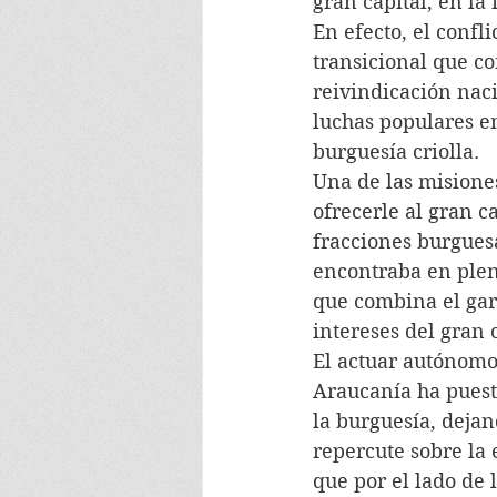
gran capital, en la
En efecto, el confl
transicional que co
reivindicación nac
luchas populares e
burguesía criolla.
Una de las misiones
ofrecerle al gran c
fracciones burguesa
encontraba en plen
que combina el garr
intereses del gran c
El actuar autónomo 
Araucanía ha puest
la burguesía, dejan
repercute sobre la
que por el lado de 