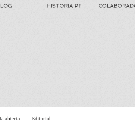
LOG
HISTORIA PF
COLABORAD
ta abierta
Editorial