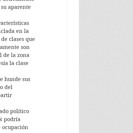
 su aparente 
cterísticas 
clada en la 
 de clases que 
samente son 
l de la zona 
sía la clase 
e hunde sus 
o del 
artir 
do político 
k podría 
e ocupación 