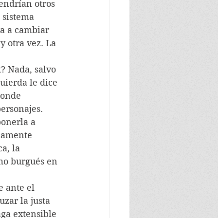
endrían otros 
 sistema 
ya a cambiar 
 otra vez. La 
? Nada, salvo 
uierda le dice 
donde 
ersonajes.
ponerla a 
icamente 
a, la 
mo burgués en 
 ante el 
zar la justa 
aga extensible 