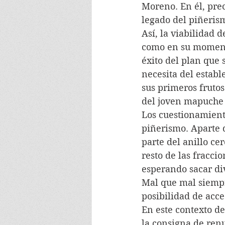
Moreno. En él, prec
legado del piñeris
Así, la viabilidad 
como en su momento
éxito del plan que
necesita del establ
sus primeros frutos.
del joven mapuche 
Los cuestionamient
piñerismo. Aparte d
parte del anillo ce
resto de las fracci
esperando sacar div
Mal que mal siempr
posibilidad de acce
En este contexto de
la consigna de ren