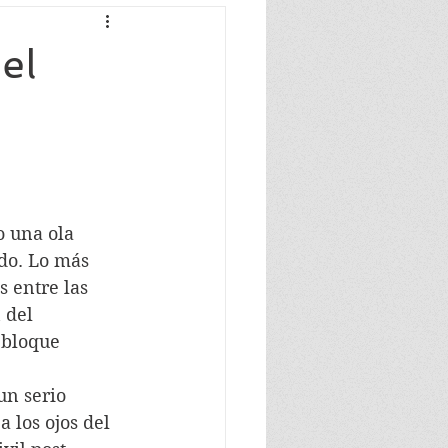
el
 una ola 
odo. Lo más 
 entre las 
 del 
 bloque 
un serio 
 los ojos del 