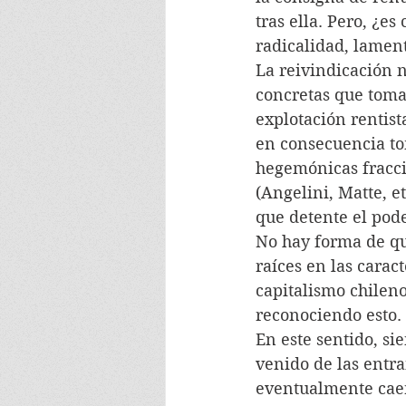
tras ella. Pero, ¿e
radicalidad, lamen
La reivindicación n
concretas que toma 
explotación rentist
en consecuencia to
hegemónicas fraccio
(Angelini, Matte, e
que detente el poder
No hay forma de qu
raíces en las carac
capitalismo chileno
reconociendo esto.
En este sentido, si
venido de las entr
eventualmente caer,