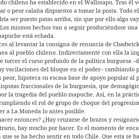
ado chileno ha establecido en el Wallmapu. Tras él v
ar o peor calaña dispuestos a tomar la posta. Todo el
dría ser puesto patas arriba, sin que por ello algo va
Los mismos hechos van a seguir produciéndose una y
mapuche está echada.
ces al levantar la consigna de renuncia de Chadwick
ea al pueblo chileno. Indirectamente con ella la izq
le torcer el curso profundo de la política burguesa –
y vacilaciones del bloque en el poder– cambiando p
 peor, hipoteca su escasa base de apoyo popular al 
 disputas fraccionales de la burguesía, que demagóg
r la tragedia del pueblo mapuche. Así, en la práctic
cumpliendo el rol de grupo de choque del progresis
er a La Moneda lo antes posible.
acer entonces? ¿Hay cruzarse de brazos y resignarse
trario, hay mucho por hacer. Es el momento de encau
 que se ha hecho sentir en todo Chile. Que esta se h