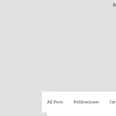
B
All Posts
Publicaciones
Car