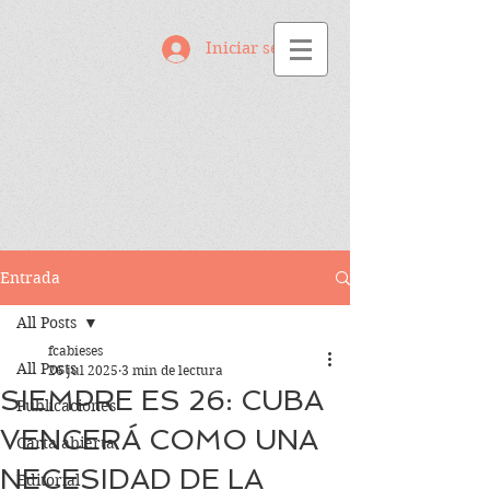
Iniciar sesión
Entrada
All Posts
fcabieses
All Posts
26 jul 2025
3 min de lectura
SIEMPRE ES 26: CUBA
Publicaciones
VENCERÁ COMO UNA
Carta abierta
NECESIDAD DE LA
Editorial