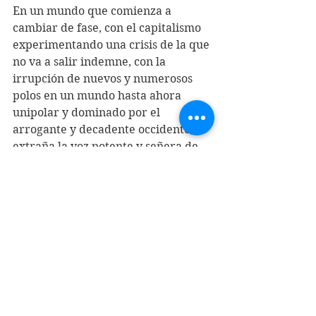
En un mundo que comienza a 
cambiar de fase, con el capitalismo 
experimentando una crisis de la que 
no va a salir indemne, con la 
irrupción de nuevos y numerosos 
polos en un mundo hasta ahora 
unipolar y dominado por el 
arrogante y decadente occidente, se 
extraña la voz potente y señera de 
Fidel.
Pero queda su obra, su ejemplo y lo 
más consciente de su pueblo.
Cuba vencerá no porque tenga la 
receta para hacerlo, sino porque 
precisamente no la tiene. Y el 
desafío de seguir de pie se afirma en 
aquellos que combaten con el 
decoro del que hablará el Apóstol 
José Martí: “En esos hombres van 