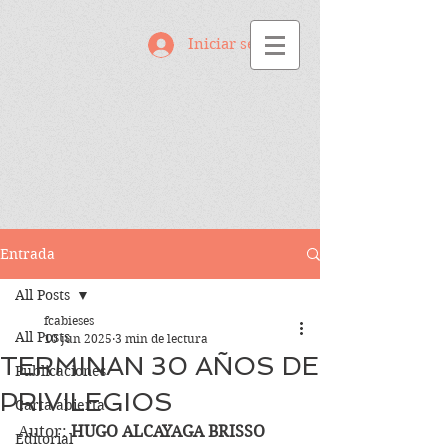
Iniciar sesión
Entrada
All Posts
fcabieses
All Posts
10 jun 2025
3 min de lectura
TERMINAN 30 AÑOS DE
Publicaciones
PRIVILEGIOS
Carta abierta
Autor: 
HUGO ALCAYAGA BRISSO
Editorial