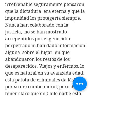
irrefrenable seguramente pensaron 
que la dictadura  era eterna y que la 
impunidad los protegería siempre. 
Nunca han colaborado con la 
justicia,  no se han mostrado 
arrepentidos por el genocidio 
perpetrado ni han dado información 
alguna  sobre el lugar  en que 
abandonaron los restos de los 
desaparecidos. Viejos y enfermos, lo 
que es natural en su avanzada edad, 
esta patota de criminales da lástima  
por su derrumbe moral, pero deben 
tener claro que en Chile nadie está 
sobre la ley.
              El pueblo que antes fue 
castigado y avasallado por estos 
criminales – son todos los que están, 
pero no están todos los que son – 