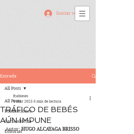
Iniciar sesión
Entrada
All Posts
fcabieses
All Posts
6 mar 2025
3 min de lectura
TRÁFICO DE BEBÉS
Publicaciones
AÚN IMPUNE
Carta abierta
Autor: 
HUGO ALCAYAGA BRISSO
Editorial