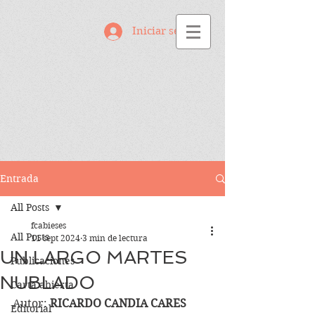
Iniciar sesión
Entrada
All Posts
fcabieses
All Posts
11 sept 2024
3 min de lectura
UN LARGO MARTES
Publicaciones
NUBLADO
Carta abierta
Autor: 
RICARDO CANDIA CARES
Editorial