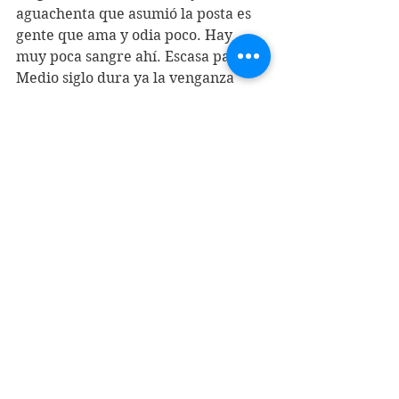
aguachenta que asumió la posta es 
gente que ama y odia poco. Hay 
muy poca sangre ahí. Escasa pasión.
Medio siglo dura ya la venganza 
cotidiana del poderoso que castiga a 
diario al pueblo su osadía de haber 
querido otra vida. Los ritos 
desgastados de estas fechas postulan 
como sucedáneos de lo que debiera 
ser una activa y motivada reacción a 
un orden que castiga y explota. 
Por donde lo miremos, sigue siendo 
un martes once, nublado, con 
aviones y traidores.