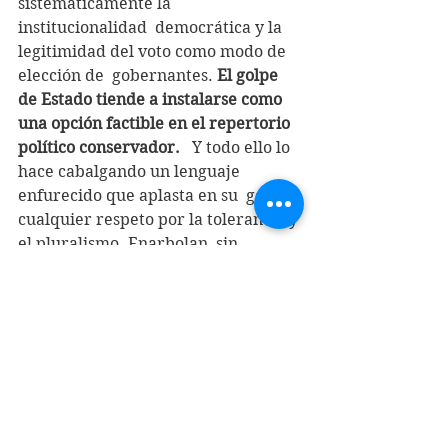
sistemáticamente la 
institucionalidad  democrática y la 
legitimidad del voto como modo de 
elección de  gobernantes. 
El golpe 
de Estado tiende a instalarse como 
una opción factible en el repertorio 
político conservador.
   Y todo ello lo 
hace cabalgando un lenguaje 
enfurecido que aplasta en su  galope 
cualquier respeto por la tolerancia y 
el pluralismo. Enarbolan  sin 
reparos el supremasismo racial 
contra indígenas y migrantes por  
igual.  Desprecian el inconformismo 
plebeyo al que califican de  
expresiones de “hordas salvajes”, 
“ignorantes” “alienígenas” o  
“terroristas”. Y en un anacronismo 
risible, desempolvan la fraseología  