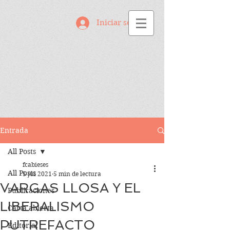
Iniciar sesión
Entrada
All Posts
fcabieses
All Posts
5 jul 2021
5 min de lectura
VARGAS LLOSA Y EL
Publicaciones
LIBERALISMO
Carta abierta
PUTREFACTO
Editorial