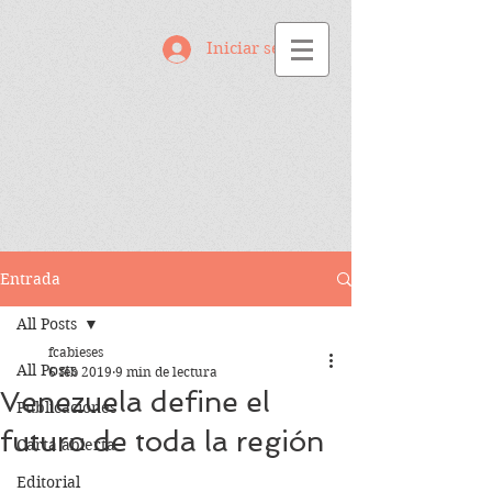
Iniciar sesión
Entrada
All Posts
fcabieses
All Posts
6 feb 2019
9 min de lectura
Venezuela define el
Publicaciones
futuro de toda la región
Carta abierta
Editorial