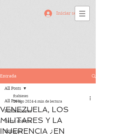
Iniciar sesión
Entrada
All Posts
fcabieses
All Posts
26 ago 2024
4 min de lectura
VENEZUELA, LOS
Publicaciones
MILITARES Y LA
Carta abierta
INJERENCIA ¿EN
Editorial