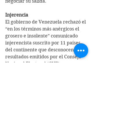
negociar su salida.
Injerencia
El gobierno de Venezuela rechazó el 
“en los términos más anérgicos el 
grosero e insolente” comunicado 
injerencista suscrito por 11 países 
del continente que desconocen 
resultados emitidos por el Consejo 
Nacional Electoral (CNE) y 
convalidados por el Tribunal 
Supremo de Justicia (TSJ) sobre las 
elecciones presidenciales del pasado 
28 de julio.
El comunicado señala que los 
gobiernos de Argentina, Costa Rica, 
Chile, Ecuador, EE.UU., Guatemala, 
Panamá, Paraguay, Perú, República 
Dominicana y Uruguay, emulando el 