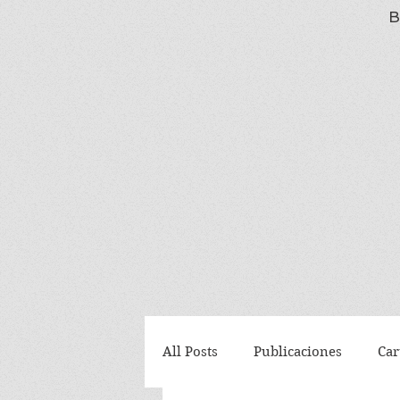
B
All Posts
Publicaciones
Car