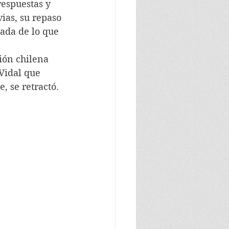
respuestas y 
vias, su repaso 
ada de lo que 
sión chilena 
Vidal que 
 se retractó. 