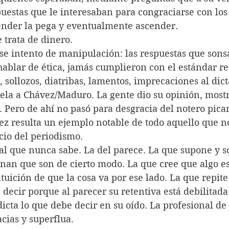
puestas que le interesaban para congraciarse con los 
ender la pega y eventualmente ascender. 
 trata de dinero.
ese intento de manipulación: las respuestas que sons
ablar de ética, jamás cumplieron con el estándar re
, sollozos, diatribas, lamentos, imprecaciones al dict
ela a Chávez/Maduro. La gente dio su opinión, mostr
 Pero de ahí no pasó para desgracia del notero pica
ez resulta un ejemplo notable de todo aquello que n
icio del periodismo.
nal que nunca sabe. La del parece. La que supone y s
enan que son de cierto modo. La que cree que algo es 
tuición de que la cosa va por ese lado. La que repit
 decir porque al parecer su retentiva está debilitada
dicta lo que debe decir en su oído. La profesional de
cias y superflua. 