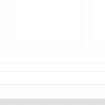
LA MUERTE DE UN
HA 
REBELDE Y EL SILENCIO
REB
DE LOS PODEROSOS
CAB