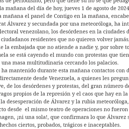
as de periodismo, pero que tiene su no sé qué pedag
a mañana del día de hoy, jueves 1 de agosto de 2024
la mañana el panel de Contigo en la mañana, encabe
rat Álvarez y secundada por una meteoróloga, ha in
lectoral venezolano, los desórdenes en la ciudades de
 ciudadanos residentes que no quieren volver jamás,
e la embajada que no atiende a nadie y, por sobre to
ela se está cayendo el mundo con protestas que tien
a una masa multitudinaria cercando los palacios.
 ha mantenido durante esta mañana contactos con do
directamente desde Venezuela, a quienes les pregunt
ve, de los desórdenes y protestas, del gran número de
ragos propios de la represión y el caos que hay en la 
 la desesperación de Álvarez y la rubia meteoróloga,
cto desde  el mismo teatro de operaciones no fueron
magen, ¡ni una sola!, que confirmara lo que Álvarez
chos ciertos, probados, trágicos e inaceptables. 