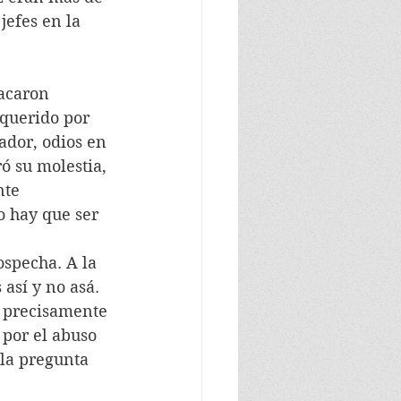
jefes en la 
acaron 
querido por 
ador, odios en 
ó su molestia, 
nte
o hay que ser 
ospecha. A la 
así y no asá. 
e precisamente 
 por el abuso 
 la pregunta 