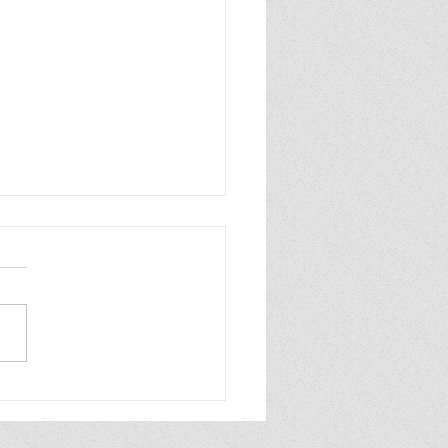
PARTIDO UN
ELDE: MANUEL
IESES HA MUERTO