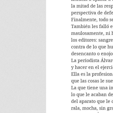
la mitad de las res
perspectiva de def
Finalmente, todo se
También les falló 
maulosamente, ni h
los editores: sangre
contra de lo que hu
desencanto o enojo.
La periodista Álvar
y hacer en el ejerc
Ella es la profesio
que las cosas le su
La que tiene una in
lo que le acaban de
del aparato que le 
rala, mocha, sin gra