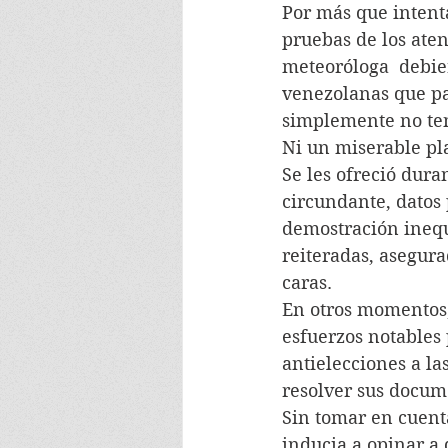
Por más que intent
pruebas de los aten
meteoróloga  debier
venezolanas que par
simplemente no ten
Ni un miserable pla
Se les ofreció dura
circundante, datos 
demostración inequ
reiteradas, asegur
caras.
En otros momentos,
esfuerzos notables
antielecciones a la
resolver sus docum
Sin tomar en cuenta
inducia a opinar a