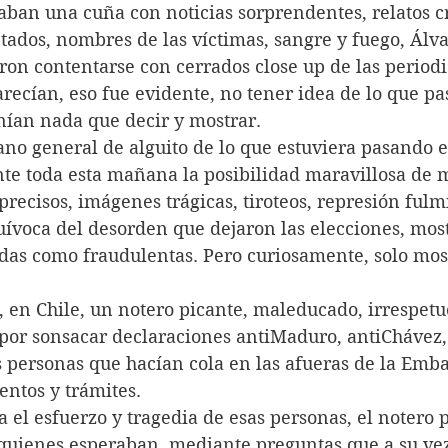
aban una cuña con noticias sorprendentes, relatos c
tados, nombres de las víctimas, sangre y fuego, Álva
on contentarse con cerrados close up de las periodi
ecían, eso fue evidente, no tener idea de lo que pa
ían nada que decir y mostrar.
no general de alguito de lo que estuviera pasando e
nte toda esta mañana la posibilidad maravillosa de m
precisos, imágenes trágicas, tiroteos, represión fulm
ívoca del desorden que dejaron las elecciones, most
adas como fraudulentas. Pero curiosamente, solo mos
 en Chile, un notero picante, maleducado, irrespetuo
 por sonsacar declaraciones antiMaduro, antiChávez,
s personas que hacían cola en las afueras de la Emb
entos y trámites.
 el esfuerzo y tragedia de esas personas, el notero 
 quienes esperaban, mediante preguntas que a su ve