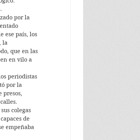
ógico.
. 
zado por la 
tentado 
 ese país, los 
 la 
do, que en las 
en en vilo a 
s periodistas 
ó por la 
 presos, 
calles.
 sus colegas 
 capaces de 
 se empeñaba 