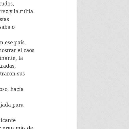
rudos, 
rez y la rubia 
stas 
saba o 
n ese país.
ostrar el caos 
inante, la 
radas, 
traron sus 
so, hacía 
 
ajada para 
picante 
z eran más de 