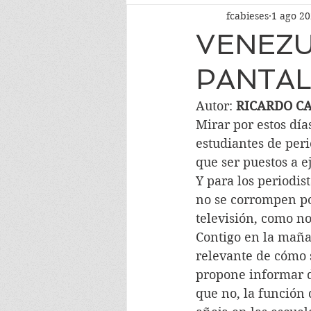
fcabieses
1 ago 2
VENEZU
PANTAL
Autor: 
RICARDO C
Mirar por estos día
estudiantes de per
que ser puestos a e
Y para los periodis
no se corrompen por
televisión, como n
Contigo en la mañan
relevante de cómo 
propone informar d
que no, la función d