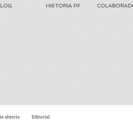
LOG
HISTORIA PF
COLABORAD
ta abierta
Editorial