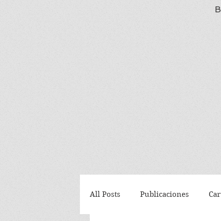
B
All Posts
Publicaciones
Car