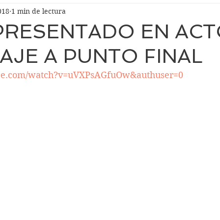
018
1 min de lectura
PRESENTADO EN AC
JE A PUNTO FINAL
ube.com/watch?v=uVXPsAGfuOw&authuser=0