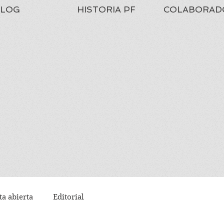
LOG
HISTORIA PF
COLABORAD
ta abierta
Editorial