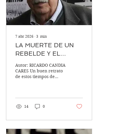
1936, se formó en el
periodismo en una época
de intensas...
7 abr 2026
∙
3
min
LA MUERTE DE UN
REBELDE Y EL
SILENCIO DE LOS
Autor: RICARDO CANDIA
PODEROSOS
CARES Un buen retrato
de estos tiempos de
tránsfugas, marranos y
traidores ha sido el
silencio desplegado por
el gobierno y sus
partidos ante la muerte
14
0
de un hombre de
nuestros tiempos, el
periodista y
revolucionario, Manuel
Cabieses Donoso. Solo los