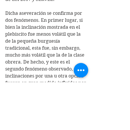
Dicha aseveración se confirma por 
dos fenómenos. En primer lugar, si 
bien la inclinación mostrada en el 
plebiscito fue menos volátil que la 
de la pequeña burguesía 
tradicional, esta fue, sin embargo, 
mucho más volátil que la de la clase 
obrera. De hecho, y este es el 
segundo fenómeno observado, sus 
inclinaciones por una u otra opción 
fueron en gran medida influidas por 
la presencia de otras clases en su 
entorno inmediato, en particular de 
la clase obrera. Esto estaría 
hablando de fracciones más 
proletarizadas que otras al interior 
de esta clase susceptibles de ser 