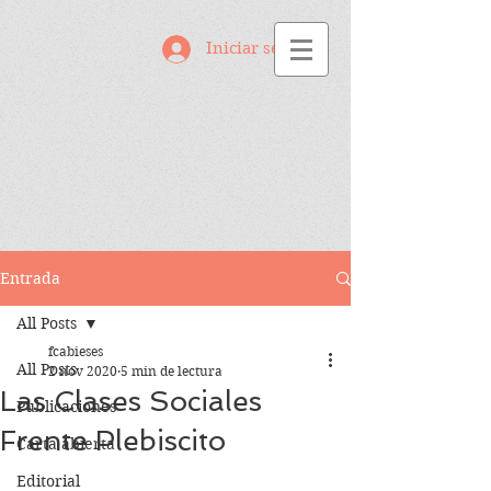
Iniciar sesión
Entrada
All Posts
fcabieses
All Posts
2 nov 2020
5 min de lectura
Las Clases Sociales
Publicaciones
Frente Plebiscito
Carta abierta
Editorial