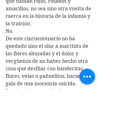
que hablan rojos, rosados y 
amarillos, no sea sino otra vuelta de 
tuerca en la historia de la infamia y 
la traición.
No.
De este cincuentenario no ha 
quedado sino el olor a marchito de 
las flores abusadas y el dolor y 
vergüenza de no haber hecho otra 
cosa que desfilar con banderitas, 
flores, velas o pañuelitos, haciendo 
gala de una inocencia suicida.
De ningún acto, película, 
performance, desfile o velatón, se 
puede esperar sino una pena 
inconmensurable: de aquí a poco 
nos extinguiremos y la historia 
nuevamente va a ser contada por los 
criminales.