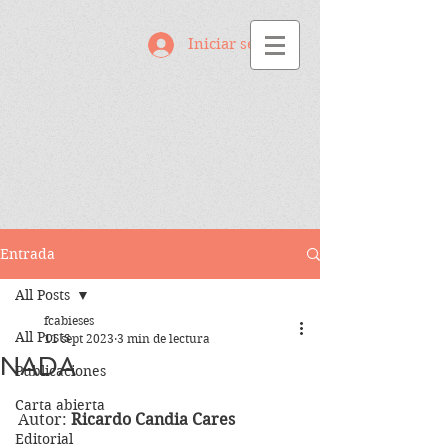
Iniciar sesión
Entrada
All Posts
fcabieses
All Posts
11 sept 2023
3 min de lectura
NADA
Publicaciones
Carta abierta
Autor: 
Ricardo Candia Cares
Editorial