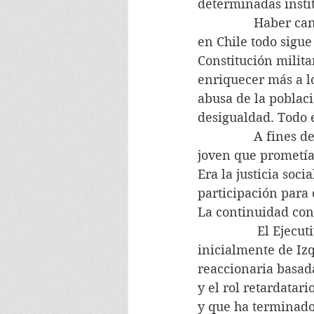
determinadas insti
                Habe
en Chile todo sigue
Constitución milit
enriquecer más a lo
abusa de la poblaci
desigualdad. Todo 
                A fi
joven que prometía
Era la justicia soci
participación para 
La continuidad cons
                 El E
inicialmente de Izq
reaccionaria basad
y el rol retardatar
y que ha terminado