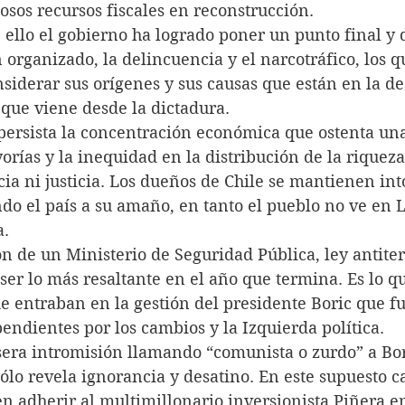
sos recursos fiscales en reconstrucción.     
da de ello el gobierno ha logrado poner un punto final y 
 organizado, la delincuencia y el narcotráfico, los q
siderar sus orígenes y sus causas que están en la d
 que viene desde la dictadura.
tras persista la concentración económica que ostenta un
orías y la inequidad en la distribución de la riquez
a ni justicia. Los dueños de Chile se mantienen int
o el país a su amaño, en tanto el pueblo no ve en 
a.
eación de un Ministerio de Seguridad Pública, ley antiter
ser lo más resaltante en el año que termina. Es lo q
e entraban en la gestión del presidente Boric que fu
pendientes por los cambios y la Izquierda política.
u grosera intromisión llamando “comunista o zurdo” a B
sólo revela ignorancia y desatino. En este supuesto ca
 adherir al multimillonario inversionista Piñera en 