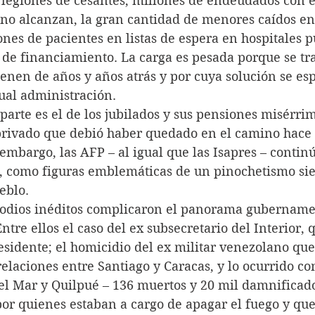
suman legiones de cesantes, millones de endeudados con
 no alcanzan, la gran cantidad de menores caídos en
lones de pacientes en listas de espera en hospitales p
a de financiamiento. La carga es pesada porque se tra
enen de años y años atrás y por cuya solución se es
tual administración.
ulo aparte es el de los jubilados y sus pensiones misérri
privado que debió haber quedado en el camino hace 
 embargo, las AFP – al igual que las Isapres – contin
o, como figuras emblemáticas de un pinochetismo si
eblo.
s episodios inéditos complicaron el panorama gubername
Entre ellos el caso del ex subsecretario del Interior,
esidente; el homicidio del ex militar venezolano que 
relaciones entre Santiago y Caracas, y lo ocurrido co
el Mar y Quilpué – 136 muertos y 20 mil damnificado
or quienes estaban a cargo de apagar el fuego y que