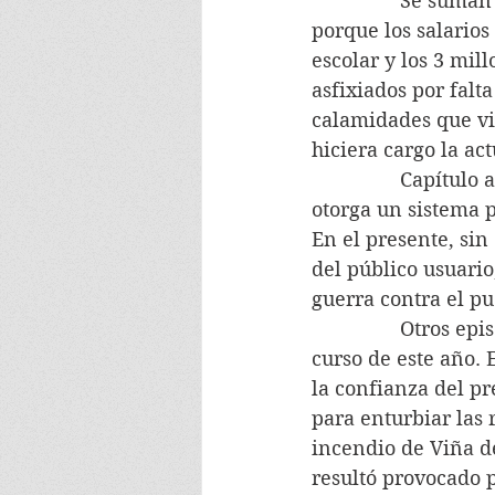
                Se 
porque los salarios
escolar y los 3 mil
asfixiados por falt
calamidades que vi
hiciera cargo la ac
                Capít
otorga un sistema 
En el presente, sin
del público usuari
guerra contra el pu
                Otro
curso de este año. 
la confianza del pr
para enturbiar las 
incendio de Viña d
resultó provocado p