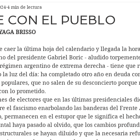
024
4 min de lectura
E CON EL PUEBLO
YAGA BRISSO
to de caer la última hoja del calendario y llegada la hora
rno del presidente Gabriel Boric - aludido torpement
 régimen argentino de extrema derecha - tiene que r
 la luz del día: ha completado otro año en deuda con
s populares, que no salen de su desconcierto porqu
con lo prometido.
illones de electores que en las últimas presidenciales d
bre el fascismo enarbolando las banderas del Frente 
, permanecen en el estupor que le significa el hecho
al haya pasado al olvido, que los cambios profundo
structurales se hayan diluido y que la necesaria ref