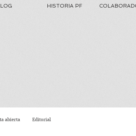
LOG
HISTORIA PF
COLABORAD
ta abierta
Editorial