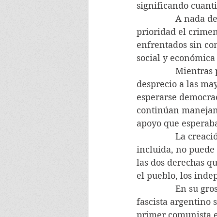
significando cuantio
                A na
prioridad el crimen
enfrentados sin con
social y económica
                Mien
desprecio a las may
esperarse democraci
continúan manejand
apoyo que esperab
                La cr
incluida, no puede 
las dos derechas qu
el pueblo, los inde
                En s
fascista argentino 
primer comunista en