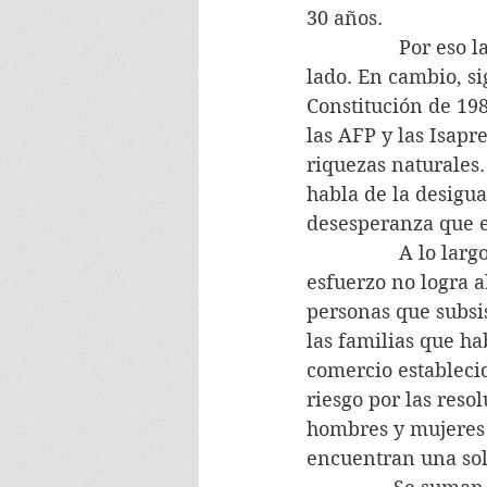
30 años.
                 Por 
lado. En cambio, si
Constitución de 19
las AFP y las Isapre
riquezas naturales.
habla de la desigua
desesperanza que e
                 A l
esfuerzo no logra 
personas que subsis
las familias que h
comercio establecid
riesgo por las reso
hombres y mujeres 
encuentran una solu