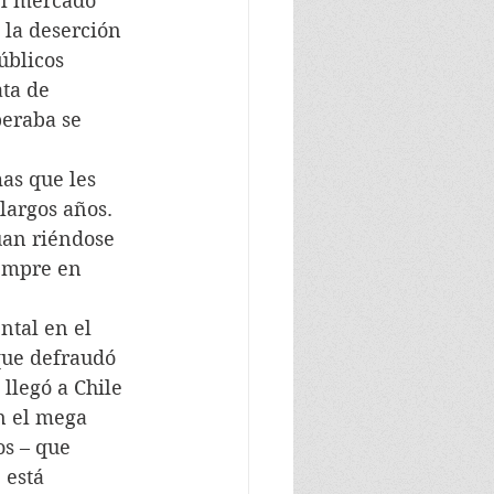
 el mercado 
 la deserción 
úblicos 
ta de 
peraba se 
mas que les 
largos años. 
úan riéndose 
empre en 
ntal en el 
 que defraudó 
llegó a Chile 
n el mega 
s – que 
 está 