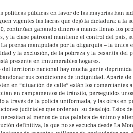
eso las políticas públicas en favor de las mayorías han s
guen vigentes las lacras que dejó la dictadura: a la 
80, continúan ganando dinero a manos llenas los pro
s, y la clase patronal mantiene el control del país, s
 La prensa manipulada por la oligarquía – la única e
ldad y la exclusión, de la pobreza y la cesantía del p
stá presente en innumerables hogares.
o largo del territorio nacional hay mucha gente deprimid
abandonar sus condiciones de indignidad. Aparte de l
ten en “situación de calle” están los comerciantes 
abitan en campamentos de tránsito, perseguidos unos 
o a través de la policía uniformada, y las otras en 
luciones judiciales que ordenan  su desalojo. Estos d
necesitan al menos de una palabra de ánimo y alie
ción definitiva, la que no se escucha desde La Moned