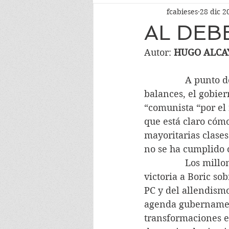
fcabieses
28 dic 2
AL DEB
Autor: 
HUGO ALCA
                A pun
balances, el gobie
“comunista “por el
que está claro cómo
mayoritarias clase
no se ha cumplido 
                Los m
victoria a Boric so
PC y del allendismo
agenda gubernament
transformaciones e