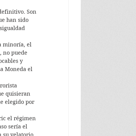
definitivo. Son 
ue han sido 
esigualdad 
a minoría, el 
a, no puede 
ocables y 
La Moneda el 
rorista 
ue quisieran 
e elegido por 
oric el régimen 
so sería el 
su velatorio, 