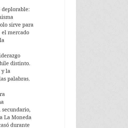
o deplorable: 
misma 
lo sirve para 
, el mercado 
la 
liderazgo 
le distinto. 
 y la 
as palabras. 
ra 
ha 
 secundario, 
e a La Moneda 
casó durante 