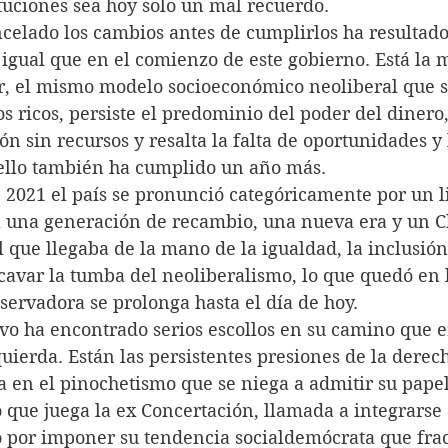
tuciones sea hoy solo un mal recuerdo.
r cancelado los cambios antes de cumplirlos ha resultad
 igual que en el comienzo de este gobierno. Está la 
ar, el mismo modelo socioeconómico neoliberal que so
s ricos, persiste el predominio del poder del dinero
ón sin recursos y resalta la falta de oportunidades y 
ello también ha cumplido un año más.
nes de 2021 el país se pronunció categóricamente por un 
 una generación de recambio, una nueva era y un Chi
al que llegaba de la mano de la igualdad, la inclusión
cavar la tumba del neoliberalismo, lo que quedó en l
ervadora se prolonga hasta el día de hoy.
jecutivo ha encontrado serios escollos en su camino que e
uierda. Están las persistentes presiones de la derec
a en el pinochetismo que se niega a admitir su papel
io que juega la ex Concertación, llamada a integrars
 por imponer su tendencia socialdemócrata que fra