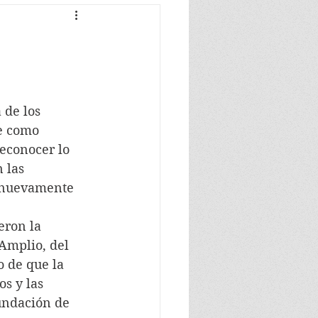
 de los 
e como 
econocer lo 
 las 
e nuevamente 
ieron la 
Amplio, del 
 de que la 
s y las 
undación de 