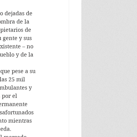
ido dejadas de 
sombra de la 
pietarios de 
u gente y sus 
xistente – no 
ueblo y de la 
a que pese a su 
as 25 mil 
ambulantes y 
por el 
permanente 
esafortunados 
nto mientras 
a.       