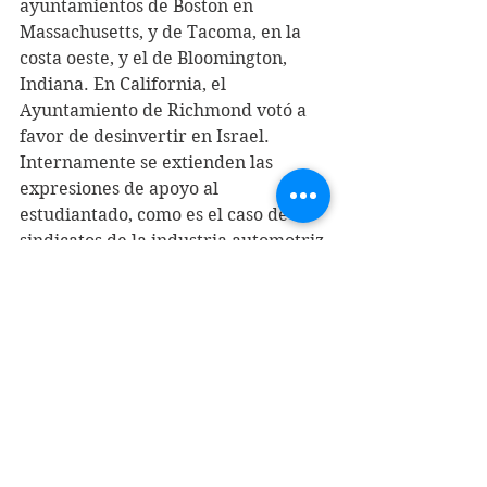
ayuntamientos de Boston en 
Massachusetts, y de Tacoma, en la 
costa oeste, y el de Bloomington, 
Indiana. En California, el 
Ayuntamiento de Richmond votó a 
favor de desinvertir en Israel.
Internamente se extienden las 
expresiones de apoyo al 
estudiantado, como es el caso de los 
sindicatos de la industria automotriz 
(UAW), y de la educación (SEIU), dos 
de los más grandes del país. Este 
último afirmó que «la supresión de 
la libertad de expresión sienta un 
precedente peligroso para todos los 
que buscan justicia, ya sean 
estudiantes que exigen 
responsabilidad institucional o 
trabajadores que se organizan para 