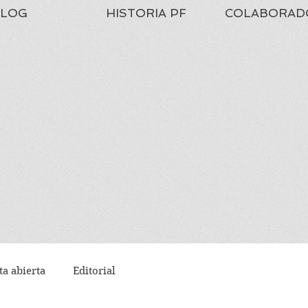
LOG
HISTORIA PF
COLABORAD
ta abierta
Editorial