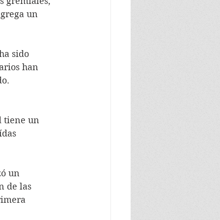
s gremiales, 
agrega un 
ha sido 
arios han 
o. 
 tiene un 
ídas 
ó un 
 de las 
rimera 