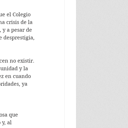
ue el Colegio 
a crisis de la 
 y a pesar de 
 desprestigia, 
en no existir. 
unidad y la 
vez en cuando 
ridades, ya 
osa que 
y, al 