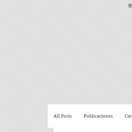
B
All Posts
Publicaciones
Car