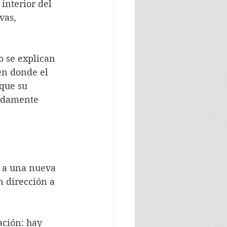
interior del 
vas, 
o se explican 
en donde el 
rque su 
undamente 
n a una nueva 
n dirección a 
ación: hay 