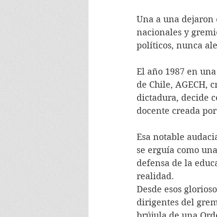
Una a una dejaron d
nacionales y gremio
políticos, nunca al
El año 1987 en una
de Chile, AGECH, c
dictadura, decide 
docente creada por 
Esa notable audacia
se erguía como una
defensa de la educa
realidad.
Desde esos glorios
dirigentes del grem
brújula de una Ord