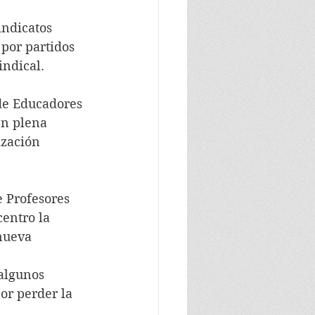
indicatos 
por partidos 
indical.
de Educadores 
en plena 
ización 
e Profesores 
entro la 
nueva 
algunos 
or perder la 