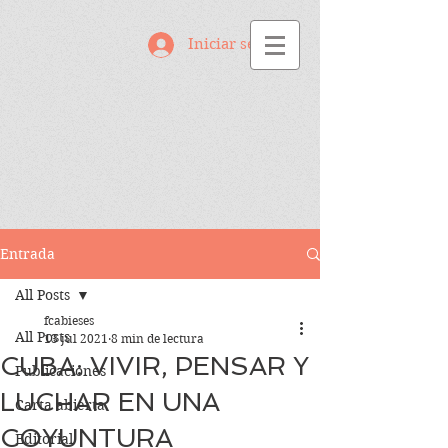
Iniciar sesión
Entrada
All Posts
fcabieses
All Posts
13 jul 2021
8 min de lectura
CUBA: VIVIR, PENSAR Y
Publicaciones
LUCHAR EN UNA
Carta abierta
COYUNTURA
Editorial