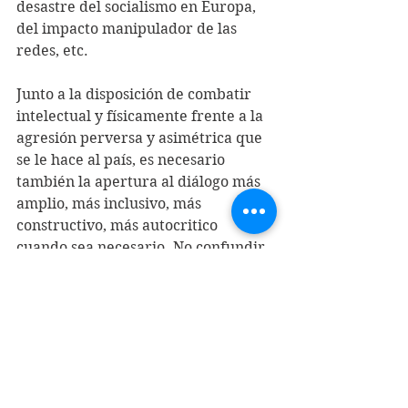
desastre del socialismo en Europa, 
del impacto manipulador de las 
redes, etc.
Junto a la disposición de combatir 
intelectual y físicamente frente a la 
agresión perversa y asimétrica que 
se le hace al país, es necesario 
también la apertura al diálogo más 
amplio, más inclusivo, más 
constructivo, más autocritico 
cuando sea necesario. No confundir 
la soberbia con la firmeza, ni la 
prepotencia con la fuerza legítima 
que se posee. 
Desde el punto de vista de las ideas 
está más que demostrado que no 
hay certezas totales, si para algo ha 