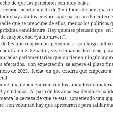
hecho de que las pensiones son muy bajas.
lta de recursos acorta la vida de 3 millones de personas 
tudio hay adultos mayores que pasan un día entero s
adie que se preocupe de ellos, menos los políticos q
próxima candidatura. Hay quienes piensan que  en l
 de mayor edad “ya no sirven”.
ecto de ley que reajusta las pensiones – con largos años 
ncuentra en el Senado y vive semanas decisivas  par
bancadas parlamentarias que no tienen ningún apur
os afectados.  Con expectación  se espera el plazo fin
nero de 2025,  fecha  en que tendría que empezar a 
ial.
 mantiene una deuda enorme con los jubilados en materi
 y cuidados.  Al paso de los años esa deuda se ha id
menta la certeza de que se está  cometiendo una gig
 que  con voluntad hay que apresurarse para saldar cu