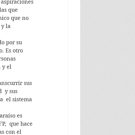
 aspiraciones 
las que 
ico que no 
y la 
do por su 
. Es otro 
rsonas 
 y el 
anscurrir sus 
  y sus 
  el sistema 
araíso es 
FP,  que hace 
s con el 