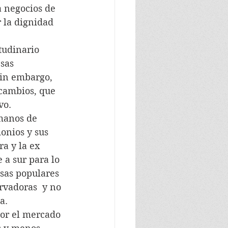
a negocios de 
 la dignidad 
itudinario 
sas 
Sin embargo, 
 cambios, que 
vo.
 manos de 
onios y sus 
ra y la ex 
 a sur para lo 
sas populares  
rvadoras  y no 
a.
 por el mercado 