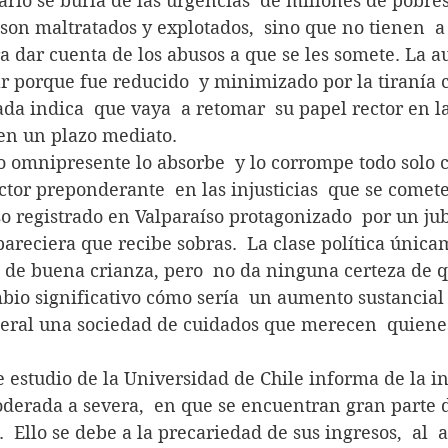
ario se burla de las urgencias  de millones de pobre
son maltratados y explotados,  sino que no tienen  a
a dar cuenta de los abusos a que se les somete. La a
r porque fue reducido  y minimizado por la tiranía c
da indica  que vaya  a retomar  su papel rector en l
 en un plazo mediato.
rcado omnipresente lo absorbe  y lo corrompe todo solo 
ctor preponderante  en las injusticias  que se comete
so registrado en Valparaíso protagonizado  por un jub
reciera que recibe sobras.  La clase política única
 de buena crianza, pero  no da ninguna certeza de qu
io significativo cómo sería  un aumento sustancial 
eral una sociedad de cuidados que merecen  quienes
iente estudio de la Universidad de Chile informa de la 
derada a severa,  en que se encuentran gran parte d
  Ello se debe a la precariedad de sus ingresos,  al  a