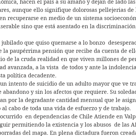
ómica, hacen el país a su amaño y dejan de lado las
ares, aunque ello signifique dolorosas pellejerias de 
en recuperarse en medio de un sistema socioeconóm
miserable sino que está asentado en la discriminación 
so del jubilado que quiso quemarse a lo bonzo  desespera
e la paupérrima pensión que recibe da cuenta de ello
io de la cruda realidad en que viven millones de pe
ad avanzada, a la vista  de todos y ante la indolencia
sta política decadente.
ta de un intento de suicidio de un adulto mayor que ve tr
e abandono y sin los afectos que requiere. Su soledad
an por la degradante cantidad mensual que le asigna
 al cabo de toda una vida de esfuerzo y de trabajo.
echo ocurrido  en dependencias de Chile Atiende en Valp
uir permitiendo la existencia y los abusos  de las A
borradas del mapa. En plena dictadura fueron creada