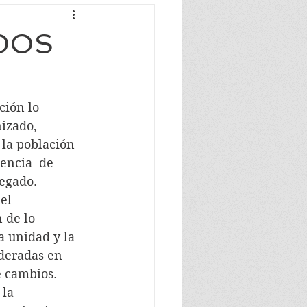
ADOS
ción lo 
izado,  
 la población 
encia  de 
legado.
el 
 de lo 
 unidad y la 
deradas en 
e cambios.
 la 