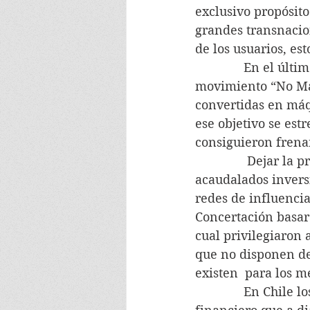
exclusivo propósito
grandes transnacio
de los usuarios, est
              En el 
movimiento “No Más
convertidas en máq
ese objetivo se est
consiguieron frena
               Dejar
acaudalados inversi
redes de influencia 
Concertación basaro
cual privilegiaron
que no disponen de 
existen  para los 
              En Chi