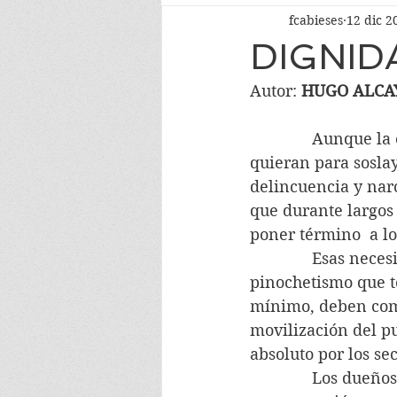
fcabieses
12 dic 2
DIGNID
Autor: 
HUGO ALCA
              Aunque
quieran para soslay
delincuencia y narc
que durante largos
poner término  a lo
              Esas n
pinochetismo que to
mínimo, deben come
movilización del p
absoluto por los s
              Los du