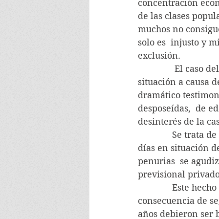
concentración econ
de las clases popul
muchos no consigu
solo es  injusto y 
exclusión.
               El ca
situación a causa d
dramático testimon
desposeídas,  de ed
desinterés de la ca
              Se tra
días en situación d
penurias  se agudiz
previsional privado
              Este h
consecuencia de seg
años debieron ser 