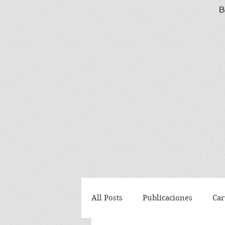
B
All Posts
Publicaciones
Car