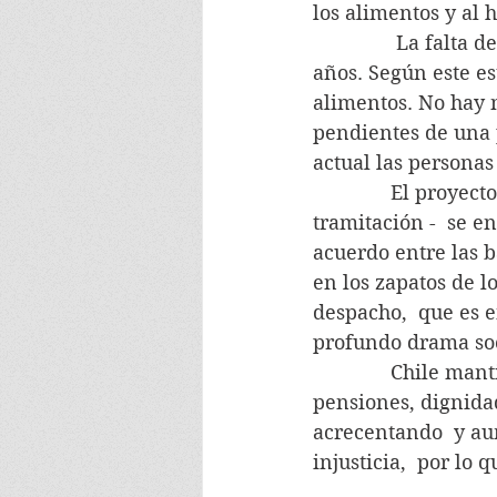
los alimentos y al 
               La fa
años. Según este es
alimentos. No hay n
pendientes de una 
actual las personas
              El proy
tramitación -  se e
acuerdo entre las 
en los zapatos de l
despacho,  que es e
profundo drama soc
              Chile
pensiones, dignidad
acrecentando  y au
injusticia,  por lo