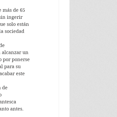
de más de 65 
in ingerir 
ue solo están 
a sociedad 
de 
a alcanzar un 
o por ponerse 
al para su 
acabar este 
a de 
o 
antesca 
anto antes.