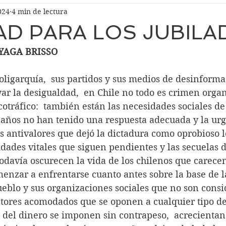
024
4 min de lectura
AD PARA LOS JUBIL
YAGA BRISSO
 la oligarquía,  sus partidos y sus medios de desinforma
ar la desigualdad,  en Chile no todo es crimen organ
otráfico:  también están las necesidades sociales de
 años no han tenido una respuesta adecuada y la urg
s antivalores que dejó la dictadura como oprobioso 
ecesidades vitales que siguen pendientes y las secuelas d
davía oscurecen la vida de los chilenos que carecen
nzar a enfrentarse cuanto antes sobre la base de la
ueblo y sus organizaciones sociales que no son consi
ectores acomodados que se oponen a cualquier tipo d
eños del dinero se imponen sin contrapeso,  acrecientan