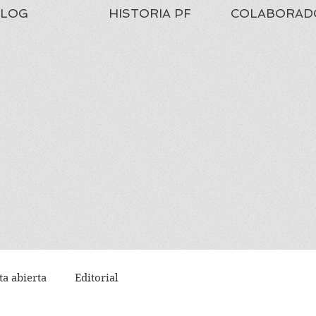
LOG
HISTORIA PF
COLABORAD
ta abierta
Editorial