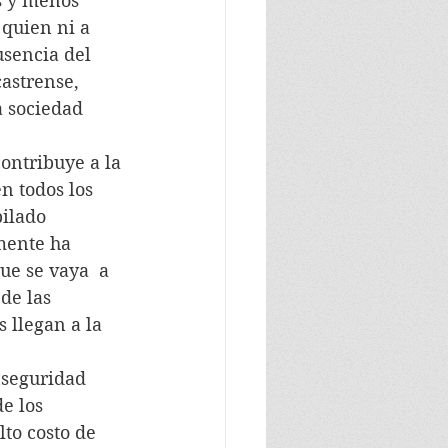
s y menos 
 quien ni a 
usencia del 
astrense, 
a sociedad 
contribuye a la 
n todos los 
ilado 
mente ha 
e se vaya  a 
de las 
 llegan a la 
inseguridad 
e los 
lto costo de 