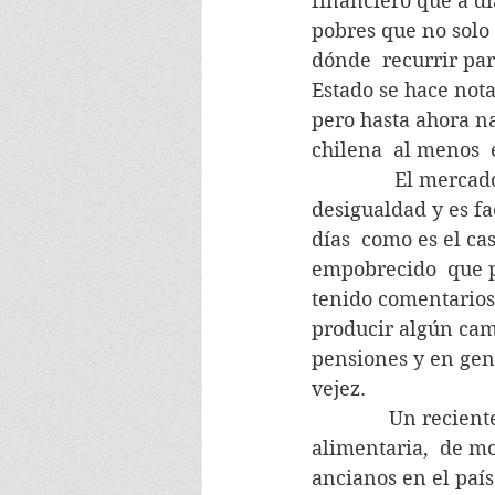
financiero que a di
pobres que no solo 
dónde  recurrir par
Estado se hace nota
pero hasta ahora na
chilena  al menos 
               El me
desigualdad y es fa
días  como es el ca
empobrecido  que pa
tenido comentarios
producir algún camb
pensiones y en gen
vejez.
              Un rec
alimentaria,  de mo
ancianos en el país.