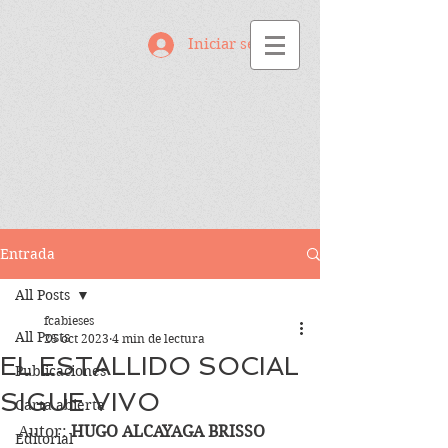
Iniciar sesión
Entrada
All Posts
fcabieses
All Posts
25 oct 2023
4 min de lectura
EL ESTALLIDO SOCIAL
Publicaciones
SIGUE VIVO
Carta abierta
Autor: 
HUGO ALCAYAGA BRISSO
Editorial