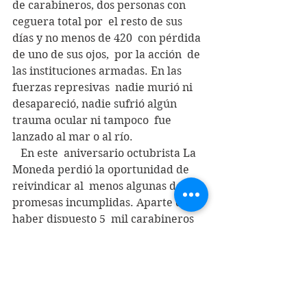
de carabineros, dos personas con 
ceguera total por  el resto de sus 
días y no menos de 420  con pérdida 
de uno de sus ojos,  por la acción  de 
las instituciones armadas. En las 
fuerzas represivas  nadie murió ni 
desapareció, nadie sufrió algún 
trauma ocular ni tampoco  fue 
lanzado al mar o al río.
   En este  aniversario octubrista La 
Moneda perdió la oportunidad de 
reivindicar al  menos algunas de sus 
promesas incumplidas. Aparte de 
haber dispuesto 5  mil carabineros 
para resguardar "la seguridad y el 
orden público" pudo  haber puesto 
en marcha - y no lo hizo - 5 mil 
puestos de trabajo, el  pago de la 
deuda histórica a 5 mil profesores 