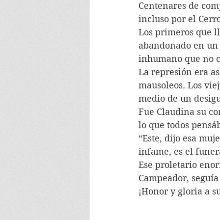
Centenares de comp
incluso por el Cerr
Los primeros que l
abandonado en un p
inhumano que no ce
La represión era a
mausoleos. Los viej
medio de un desigu
Fue Claudina su com
lo que todos pensá
“Este, dijo esa muj
infame, es el fune
Ese proletario enor
Campeador, seguía
¡Honor y gloria a 