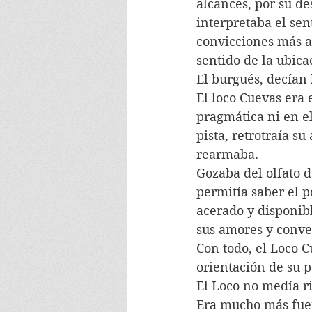
alcances, por su de
interpretaba el sent
convicciones más an
sentido de la ubic
El burgués, decían 
El loco Cuevas era 
pragmática ni en e
pista, retrotraía su
rearmaba.
Gozaba del olfato d
permitía saber el p
acerado y disponibl
sus amores y convec
Con todo, el Loco C
orientación de su p
El Loco no medía ri
Era mucho más fuert