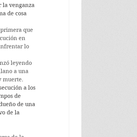
r la venganza 
ma de cosa 
 primera que 
ecución en 
nfrentar lo 
enzó leyendo 
llano a una 
y muerte. 
secución a los 
ampos de 
 dueño de una 
o de la 