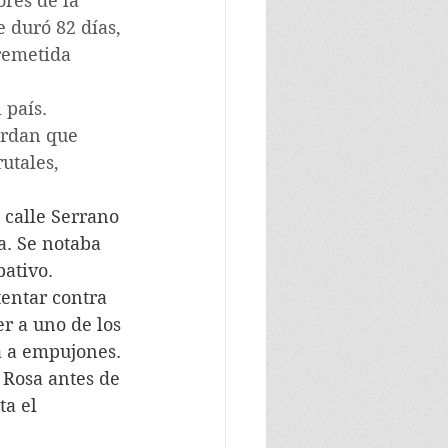
res de la 
 duró 82 días, 
remetida 
 país. 
erdan que 
utales, 
 calle Serrano 
a. Se notaba 
bativo.
entar contra 
er a uno de los 
a a empujones.
 Rosa antes de 
a el 