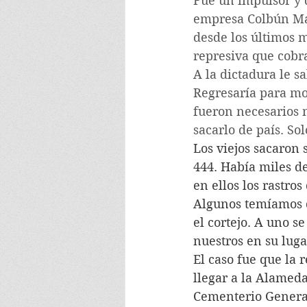
Fue un impulsor y d
empresa Colbún Mac
desde los últimos m
represiva que cobra
A la dictadura le s
Regresaría para mor
fueron necesarios 
sacarlo de país. Sol
Los viejos sacaron 
444. Había miles de
en ellos los rastro
Algunos temíamos q
el cortejo. A uno se
nuestros en su luga
El caso fue que la 
llegar a la Alameda
Cementerio Genera