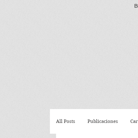
B
All Posts
Publicaciones
Car