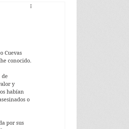
o Cuevas 
 he conocido. 
 de 
alor y 
dos habían 
asesinados o 
da por sus 