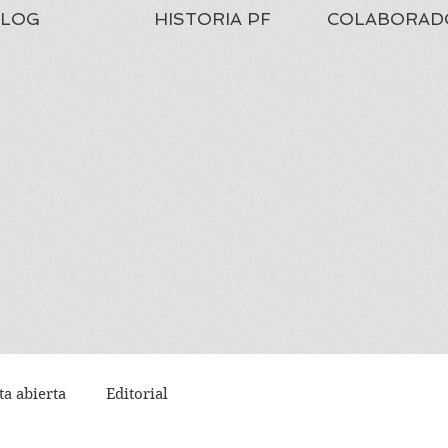
LOG
HISTORIA PF
COLABORAD
ta abierta
Editorial