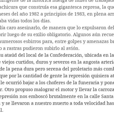
irigente de la histórica huelga de miles de trabajado
hicura que construía esa gigantesca represa, la que
eses del año 1982 a principios de 1983, en plena ar
ba vidas todos los días. 
alía caro asesinarlo, de manera que lo expulsaron del
ir luego de su exilio obligatorio. Algunos aún recu
numerosos esbirros para, entre golpes y amenazas br
o a rastras pudieron subirlo al avión.
su ataúd del local de la Confederación, ubicada en la
 viejos curtidos, duros y severos en la angosta arteri
s de la pena dura pero serena del proletario más com
ue por la cantidad de gente la represión quisiera at
 le ocurrió bajar a los choferes de la funeraria y pon
r. Otro propuso malograr el motor y llevar la carroz
represión nos emboscó brutalmente en la calle Santa
 y se llevaron a nuestro muerto a toda velocidad hast
l.