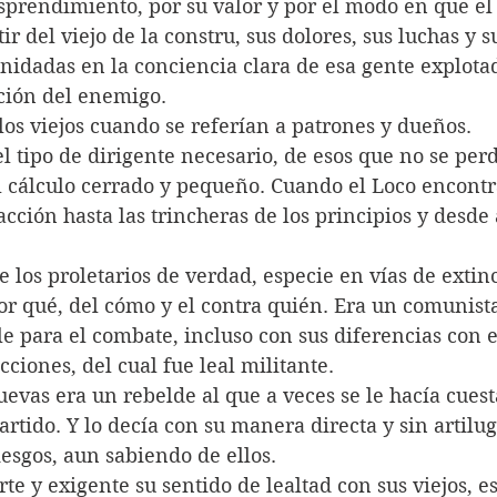
sprendimiento, por su valor y por el modo en que el
ir del viejo de la constru, sus dolores, sus luchas y s
idadas en la conciencia clara de esa gente explotad
ación del enemigo.
los viejos cuando se referían a patrones y dueños.
el tipo de dirigente necesario, de esos que no se perd
l cálculo cerrado y pequeño. Cuando el Loco encontra
 acción hasta las trincheras de los principios y desde 
e los proletarios de verdad, especie en vías de extinc
or qué, del cómo y el contra quién. Era un comunist
e para el combate, incluso con sus diferencias con e
ciones, del cual fue leal militante.
uevas era un rebelde al que a veces se le hacía cuesta
artido. Y lo decía con su manera directa y sin artilug
esgos, aun sabiendo de ellos. 
e y exigente su sentido de lealtad con sus viejos, e