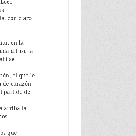
 Loco 
us 
a, con claro 
ían en la 
da difusa la 
ahí se 
ión, el que le 
a de corazón 
l partido de 
 arriba la 
ios
sos que 