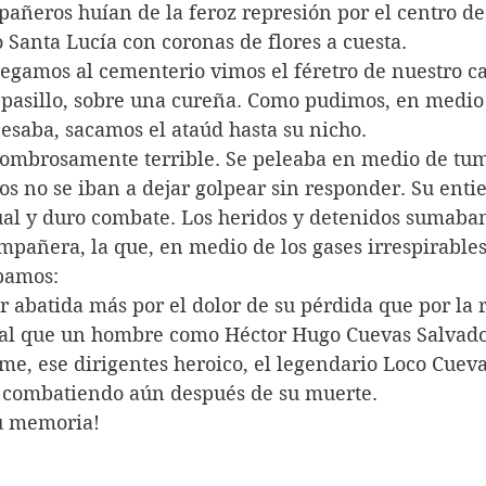
añeros huían de la feroz represión por el centro de
o Santa Lucía con coronas de flores a cuesta.
legamos al cementerio vimos el féretro de nuestro 
asillo, sobre una cureña. Como pudimos, en medio
saba, sacamos el ataúd hasta su nicho.
sombrosamente terrible. Se peleaba en medio de tum
os no se iban a dejar golpear sin responder. Su entie
al y duro combate. Los heridos y detenidos sumaban
pañera, la que, en medio de los gases irrespirables
bamos:
er abatida más por el dolor de su pérdida que por la 
ral que un hombre como Héctor Hugo Cuevas Salvad
me, ese dirigentes heroico, el legendario Loco Cueva
 combatiendo aún después de su muerte. 
su memoria!