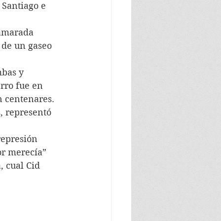
 Santiago e 
camarada 
 de un gaseo 
bas y 
rro fue en 
 centenares. 
, representó 
represión 
or merecía”
, cual Cid 