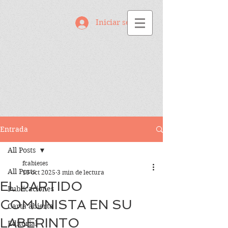
Iniciar sesión
Entrada
All Posts
fcabieses
All Posts
13 oct 2025
3 min de lectura
EL PARTIDO
Publicaciones
COMUNISTA EN SU
Carta abierta
LABERINTO
Editorial