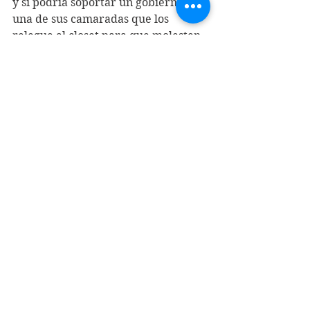
y si podría soportar un gobierno de 
una de sus camaradas que los 
relegue al closet para que molesten 
lo menos posible. Es cierto que el PC 
corre un riesgo. De retirarse del 
proyecto Jara presidenta, puede que 
gran parte de sus numerosos 
militantes con responsabilidades en 
el Estado, no estén dispuestos a 
renunciar a la buena pega y al buen 
sueldo, solo por la causa.