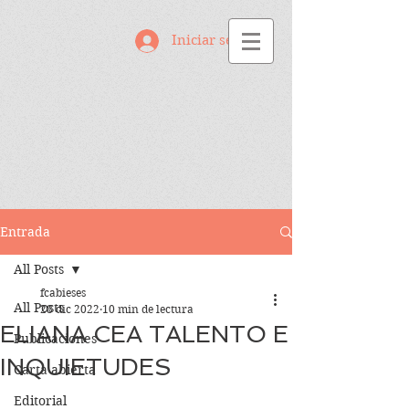
Iniciar sesión
Entrada
All Posts
fcabieses
All Posts
28 dic 2022
10 min de lectura
ELIANA CEA TALENTO E
Publicaciones
INQUIETUDES
Carta abierta
Editorial