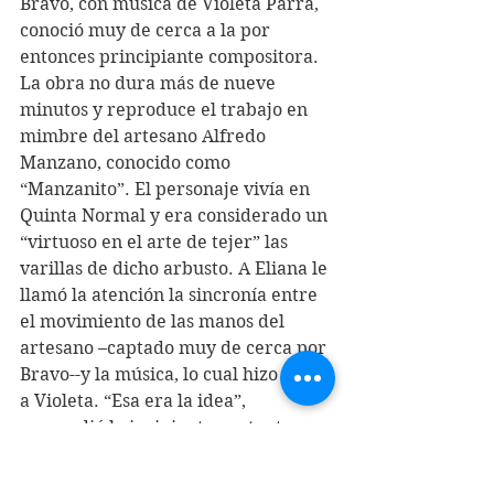
Bravo, con música de Violeta Parra, 
conoció muy de cerca a la por 
entonces principiante compositora. 
La obra no dura más de nueve 
minutos y reproduce el trabajo en 
mimbre del artesano Alfredo 
Manzano, conocido como 
“Manzanito”. El personaje vivía en 
Quinta Normal y era considerado un 
“virtuoso en el arte de tejer” las 
varillas de dicho arbusto. A Eliana le 
llamó la atención la sincronía entre 
el movimiento de las manos del 
artesano –captado muy de cerca por 
Bravo--y la música, lo cual hizo notar 
a Violeta. “Esa era la idea”, 
respondió la incipiente cantautora 
al admitir sin modestia cuan 
asertiva era su música.