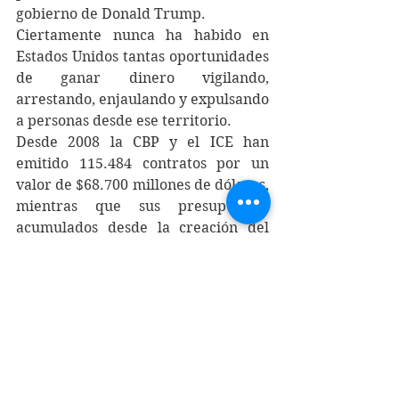
gobierno de Donald Trump. 
Ciertamente nunca ha habido en 
Estados Unidos tantas oportunidades 
de ganar dinero vigilando, 
arrestando, enjaulando y expulsando 
a personas desde ese territorio. 
Desde 2008 la CBP y el ICE han 
emitido 115.484 contratos por un 
valor de $68.700 millones de dólares, 
mientras que sus presupuestos 
acumulados desde la creación del 
Departamento de Seguridad 
Nacional (Homeland Security) en 
2002 suman alrededor de $400.000 
millones de dólares.
[1]
La retórica del gobierno de lograr 
una inmigración “ordenada y 
segura” es pura falsedad. Gracias a 
esos cientos de miles de millones de 