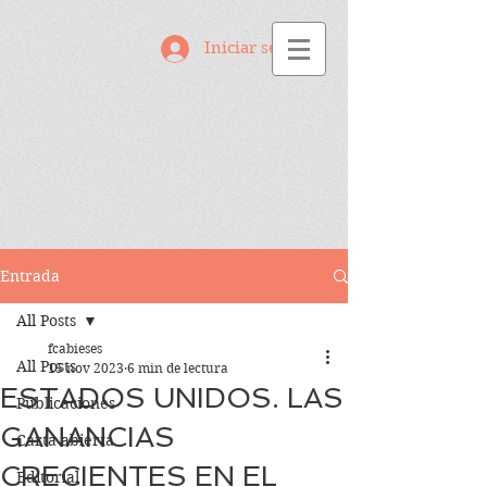
Iniciar sesión
Entrada
All Posts
fcabieses
All Posts
15 nov 2023
6 min de lectura
ESTADOS UNIDOS. LAS
Publicaciones
GANANCIAS
Carta abierta
CRECIENTES EN EL
Editorial