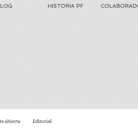
LOG
HISTORIA PF
COLABORAD
ta abierta
Editorial