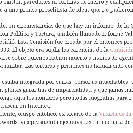
 existen paredones ni cortinas de hierro y cualquie
be a una prensa proselitista de ideas que no pudiero
do, en circunstancias de que hay un informe  de la 
ión Política y Tortura, también llamado Informe Vale
esidió. Esta Comisión fue creada por el entonces pre
2003. El objeto era suplir las carencias de la 
Comisión
arse sobre quienes habían muerto a manos de agent
a militar. Las torturas y prisiones no habían sido c
 estaba integrada por varias  personas intachables 
an plenas garantías de imparcialidad y que jamás han
pongo aquí los nombres pero no las biografías para n
 buscar en Internet:
idente, obispo católico, ex vicario de la 
Vicaría de la
wards, vicepresidenta ejecutiva, ex funcionaria de 