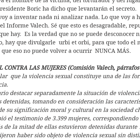
 el nombre de la víctima, del torturador y del lugar
presidente Boric ha dicho que levantarán el secreto.
 voy a inventar nada ni analizar nada. Lo que voy a h
el Informe Valech. Sé que esto es desagradable, rep
o que hay.  Es la verdad que no se puede desconocer 
o, hay que divulgarle  urbi et orbi, para que todo el
 que eso no puede volver a ocurrir  NUNCA MÁS.
CONTRA LAS MUJERES (Comisión Valech, párrafos t
ar  que la violencia sexual constituye una de las f
cia.
rio destacar separadamente la situación de violenci
s detenidas, tomando en consideración las caracterís
e su significación moral y cultural en la sociedad c
ió el testimonio de 3.399 mujeres, correspondiendo 
s de la mitad de ellas estuvieron detenidas durante 
ijeron haber sido objeto de violencia sexual sin dist