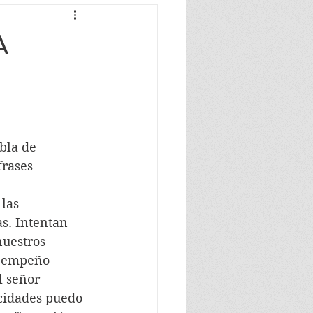
A
bla de 
frases 
las 
s. 
Intentan 
nuestros 
e empeño
l señor 
ocidades puedo 