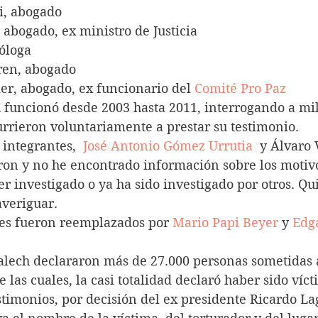
, abogado
 abogado, ex ministro de Justicia
cóloga
rren, abogado
er, abogado, ex funcionario del 
Comité Pro Paz
 funcionó desde 2003 hasta 2011, interrogando a mil
rrieron voluntariamente a prestar su testimonio.
 integrantes,  
José Antonio Gómez Urrutia
  y Álvaro 
ron y no he encontrado información sobre los motivo
er investigado o ya ha sido investigado por otros. Qu
averiguar.
es fueron reemplazados por 
Mario Papi Beyer
 y 
Edg
alech declararon más de 27.000 personas sometidas a
e las cuales, la casi totalidad declaró haber sido víc
estimonios, por decisión del ex presidente Ricardo Lag