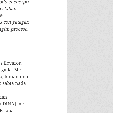
odo el cuerpo. 
estaban 
e.
es con yatagán 
ngún proceso. 
os llevaron 
ogada. Me 
o, tenían una 
o sabía nada 
ían 
la DINA] me 
Estaba 