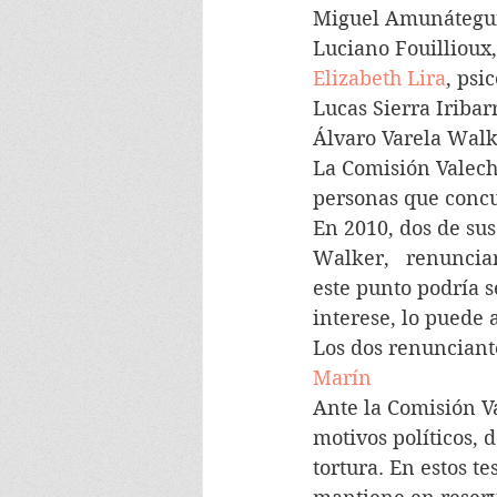
Miguel Amunátegui
Luciano Fouillioux,
Elizabeth Lira
, psi
Lucas Sierra Iriba
Álvaro Varela Walk
La Comisión Valech
personas que concu
En 2010, dos de sus
Walker,   renuncia
este punto podría s
interese, lo puede 
Los dos renunciant
Marín
Ante la Comisión V
motivos políticos, d
tortura. En estos t