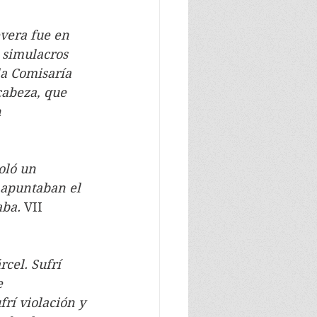
vera fue en 
s simulacros 
la Comisaría 
cabeza, que 
 
oló un 
 apuntaban el 
aba. 
VII 
cel. Sufrí 
e 
rí violación y 