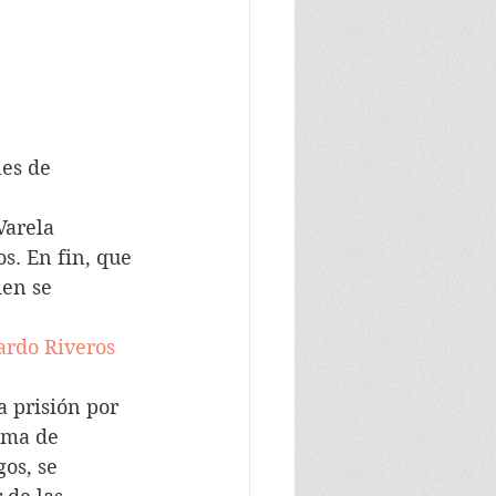
es de 
Varela 
s. En fin, que 
ien se 
ardo Riveros 
 prisión por 
tima de 
os, se 