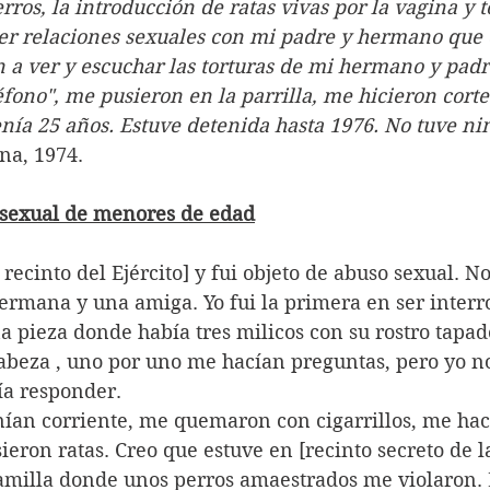
rros, la introducción de ratas vivas por la vagina y t
er relaciones sexuales con mi padre y hermano que 
 a ver y escuchar las torturas de mi hermano y padr
éfono", me pusieron en la parrilla, me hicieron cort
nía 25 años. Estuve detenida hasta 1976. No tuve ni
na, 1974.
a sexual de menores de edad
 recinto del Ejército] y fui objeto de abuso sexual. N
ermana y una amiga. Yo fui la primera en ser interr
a pieza donde había tres milicos con su rostro tapad
cabeza , uno por uno me hacían preguntas, pero yo n
ía responder.
nían corriente, me quemaron con cigarrillos, me hac
eron ratas. Creo que estuve en [recinto secreto de 
milla donde unos perros amaestrados me violaron. 