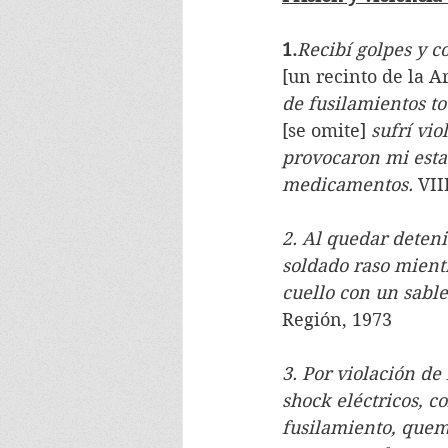
1.
Recibí golpes y c
[un recinto de la A
de fusilamientos to
[se omite] 
sufrí vio
provocaron mi esta
medicamentos. 
VII
2. Al quedar deten
soldado raso mient
cuello con un sable
Región, 1973
3. Por violación de
shock eléctricos, c
fusilamiento, quema