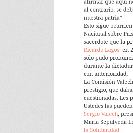
afirmar que aquí no
al contrario, se de
nuestra patria”
Esto sigue ocurrien
Nacional sobre Pris
sacerdote que la pr
Ricardo Lagos
  en 
sólo pudo pronunci
durante la dictadur
con anterioridad.
La Comisión Valech
prestigio, que dab
cuestionadas. Les 
Ustedes las pueden
Sergio Valech
, pres
María Sepúlveda Ed
la Solidaridad