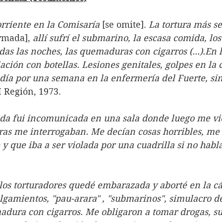
orriente en la Comisaría 
[se omite]. 
La tortura más se
rmada], 
allí sufrí el submarino, la escasa comida, lo
das las noches, las quemaduras con cigarros (...).En 
lación con botellas. Lesiones genitales, golpes en la 
día por una semana en la enfermería del Fuerte, sin
I Región, 1973.
ida fui incomunicada en una sala donde luego me vi
ras me interrogaban. Me decían cosas horribles, me
 y que iba a ser violada por una cuadrilla si no habl
 los torturadores quedé embarazada y aborté en la cár
olgamientos, "pau-arara" , "submarinos", simulacro d
dura con cigarros. Me obligaron a tomar drogas, suf