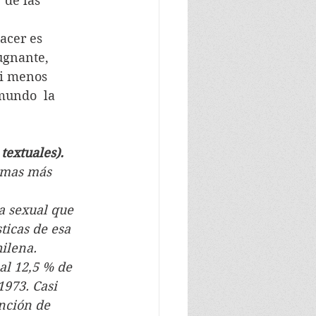
 de las 
acer es 
ugnante, 
ni menos 
 mundo  la 
extuales).
ormas más 
a sexual que 
ticas de esa 
hilena.
al 12,5 % de 
1973. Casi 
inción de 