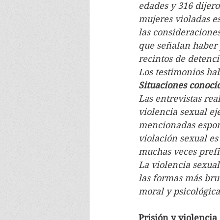
edades y 316 dijero
mujeres violadas es
las consideracione
que señalan haber 
recintos de detenci
Los testimonios hab
Situaciones conoci
Las entrevistas re
violencia sexual ej
mencionadas espont
violación sexual es
muchas veces prefi
La violencia sexual
las formas más brut
moral y psicológica
Prisión y violencia