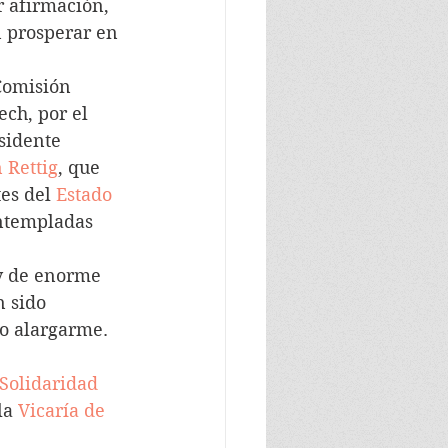
r afirmación, 
n prosperar en 
Comisión 
ch, por el 
sidente 
 Rettig
, que 
es del 
Estado
ontempladas 
 y de enorme 
 sido 
o alargarme. 
 Solidaridad
la 
Vicaría de 