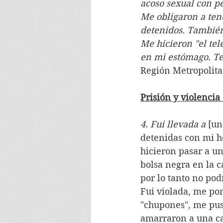
acoso sexual con pe
Me obligaron a ten
detenidos. También
Me hicieron "el tel
en mi estómago. Te
Región Metropolita
Prisión y violenci
4. Fui llevada a 
[un
detenidas con mi h
hicieron pasar a un
bolsa negra en la 
por lo tanto no pod
Fui violada, me po
"chupones", me pusi
amarraron a una ca