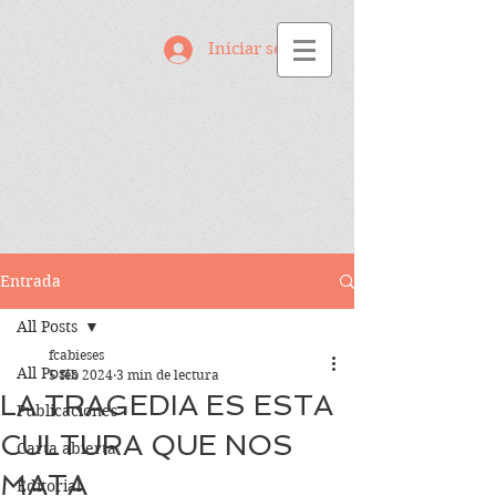
Iniciar sesión
Entrada
All Posts
fcabieses
All Posts
5 feb 2024
3 min de lectura
LA TRAGEDIA ES ESTA
Publicaciones
CULTURA QUE NOS
Carta abierta
MATA
Editorial