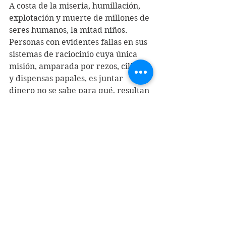
A costa de la miseria, humillación, 
explotación y muerte de millones de 
seres humanos, la mitad niños.
Personas con evidentes fallas en sus 
sistemas de raciocinio cuya única 
misión, amparada por rezos, cilicios 
y dispensas papales, es juntar 
dinero no se sabe para qué, resultan 
el real peligro para la posibilidad de 
la vida en el planeta.
La desaparición de un millonario no 
cambia nada, pero algo es algo
El millonario expresidente debió 
comprobar en su minuto postrero 
que ninguno de sus miles de 
millones, ninguna de sus 
propiedades, de sus lujos y 
excentricidades, lo pudo salvar la 
democrática muerte.