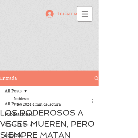
Iniciar sesión
Entrada
All Posts
fcabieses
All Posts
7 feb 2024
4 min de lectura
LOS PODEROSOS A
Publicaciones
VECES MUEREN, PERO
Carta abierta
SIEMPRE MATAN
Editorial