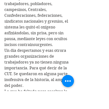
trabajadores, pobladores, 
campesinos, Centrales, 
Confederaciones, federaciones, 
sindicatos nacionales y gremios, el 
sistema les quitó el oxígeno 
asfixiándolas, sin prisa, pero sin 
pausa, mediante leyes con ocultos 
incisos contrainsurgentes.
Un día despertamos y esas otrora 
grandes organizaciones de 
trabajadores ya no tienen ninguna 
importancia. Para qué decir de la 
CUT. Se quedaron en alguna parte 
inofensiva de la historia, al amparo 
del poder. 
Lo que ha faltado para resolver la 
contradicción entre neoliberalismo 
y democracia ha sido, precisamente, 
la irrupción de un vasto Movimiento 