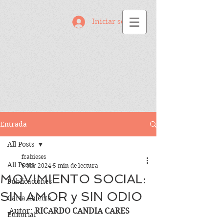
Iniciar sesión
Entrada
All Posts
fcabieses
All Posts
6 abr 2024
5 min de lectura
MOVIMIENTO SOCIAL:
Publicaciones
SIN AMOR y SIN ODIO
Carta abierta
Autor: 
RICARDO CANDIA CARES
Editorial