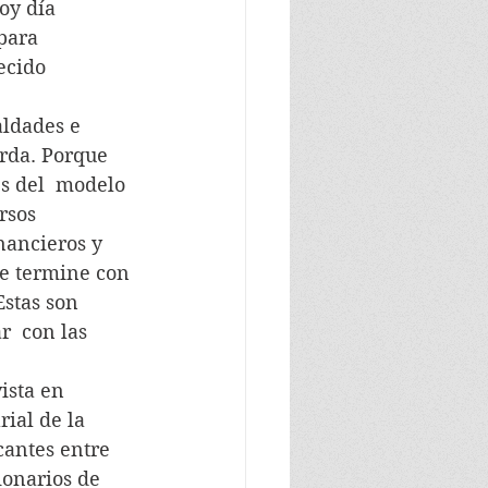
oy día  
para 
ecido 
aldades e 
erda. Porque 
s del  modelo 
rsos 
nancieros y 
se termine con 
stas son  
  con las 
ista en 
ial de la 
cantes entre 
onarios de  