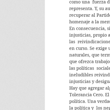
como una  fuerza de
representa. Y, su au
recuperar al Partid
homenaje a la mem
En consecuencia, s
injusticias, propio
las  reivindicacio
en curso. Se exige 
naturales, que term
que ofrezca trabajo
las políticas  socia
ineludibles reivin
injusticias y desig
Hay que agregar alg
Tolerancia Cero. El
política. Una verd
la política y  los 