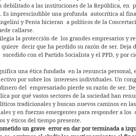
 debilitado a las instituciones de la República, en  p
. Es imprescindible una profunda  autocrítica al fin
gelini y Penta hicieran  a políticos de la Concerta
ede callarse.
vilegia la protección de  los grandes empresarios y r
, quiere  decir que ha perdido su razón de ser. Deja d
sucedido con el Partido Socialista y el PPD, y por cie
gnifica una ética fundada  en la renuncia personal, e
lectivo por sobre los  intereses individuales. Un co
 dinero del  empresariado pierde su razón de ser. Dej
plica por qué vastos sectores de la sociedad han renu
olíticos tradicionales y buscan nuevos caminos en las
ales y en fuerzas emergentes para responder a los  
os y éticos del tiempo presente. 
ometido un grave  error en dar por terminada a izqu