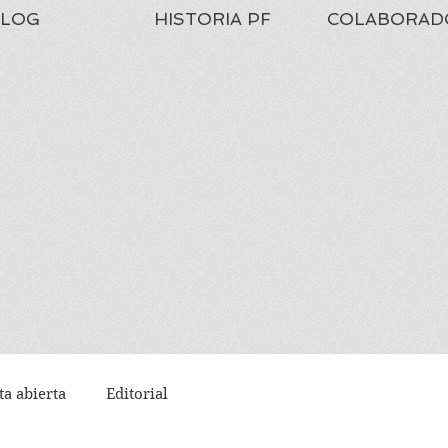
LOG
HISTORIA PF
COLABORAD
ta abierta
Editorial