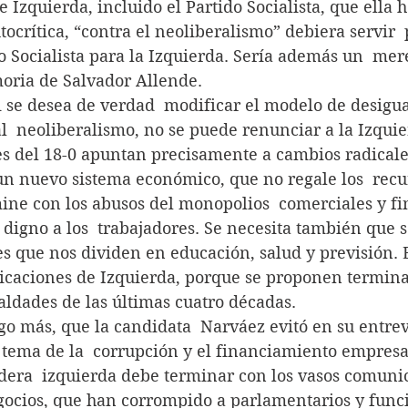
 Izquierda, incluido el Partido Socialista, que ella h
tocrítica, “contra el neoliberalismo” debiera servir  
o Socialista para la Izquierda. Sería además un  mer
oria de Salvador Allende.
i se desea de verdad  modificar el modelo de desigu
 al  neoliberalismo, no se puede renunciar a la Izqui
nes del 18-0 apuntan precisamente a cambios radicale
un nuevo sistema económico, que no regale los  recu
ine con los abusos del monopolios  comerciales y fi
 digno a los  trabajadores. Se necesita también que 
les que nos dividen en educación, salud y previsión. E
dicaciones de Izquierda, porque se proponen terminar
ualdades de las últimas cuatro décadas.
o más, que la candidata  Narváez evitó en su entrev
 tema de la  corrupción y el financiamiento empresar
adera  izquierda debe terminar con los vasos comuni
negocios, que han corrompido a parlamentarios y funci