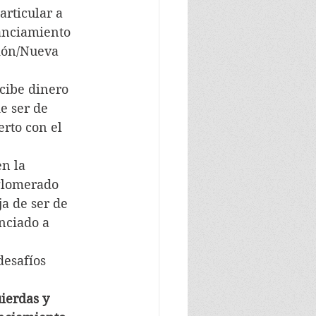
articular a 
anciamiento 
ción/Nueva 
ecibe dinero 
e ser de 
rto con el  
n la 
nglomerado 
a de ser de 
nciado a 
  
desafíos 
ierdas y 