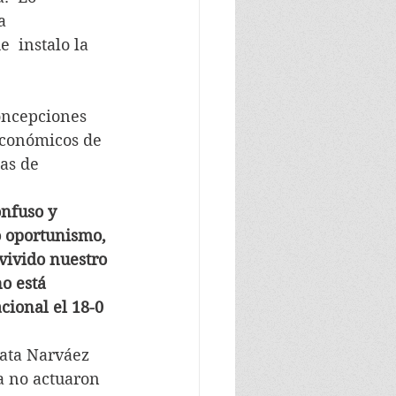
  
 instalo la 
oncepciones 
económicos de 
as de 
nfuso y 
o oportunismo, 
vivido nuestro 
o está 
cional el 18-0 
data Narváez 
a no actuaron 