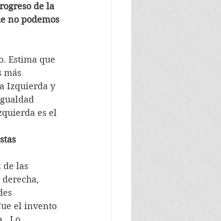
rogreso de la 
ue no podemos 
o. Estima que 
s más 
a Izquierda y 
igualdad 
zquierda es el 
stas 
 de las 
 derecha, 
des 
Fue el invento 
  Lo  