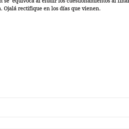
 se  equivoca al eludir los cuestionamientos al fin
ca. Ojalá rectifique en los días que vienen.