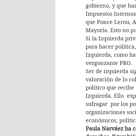
gobierno, y que han
Impuestos Internos
que Ponce Lerou, An
Mayoría. Esto no pu
Si la Izquierda pri
para hacer política
Izquierda, como ha  
vergonzante PRO.
Ser de izquierda si
valoración de lo co
político que recibe
Izquierda. Ello  ex
sufragar  por los p
organizaciones soci
económicos, polític
Paula Narváez ha c