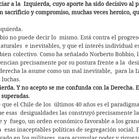
ar a la  Izquierda, cuyo aporte ha sido decisivo al p
 sacrificio y compromiso, muchas veces heroico, q
zquierda.
io no puede decir lo  mismo. Está contra el progres
naturales  e inevitables, y que el interés individual e
bien colectivo. Como ha señalado Norberto Bobbio, l
rencian precisamente por su postura frente a la  des
 derecha la asume como un mal inevitable,  para la I
 luchas.
ierda. Y no acepto se me confunda con la Derecha. E
 superadas.
que el Chile de los  últimos 40 años es el paradigma
e esas  desigualdades las construyó precisamente la
 y  fuego, un orden económico favorable a los gran
  esas inaceptables políticas de segregación social. 
yado en los militares, para acumular poder y riqueza.