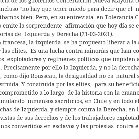
ncia de los gobiernos Concertación-Nueva Mayoría c
o incluso “no hay que tener miedo para decir que el  
 íbamos bien. Pero, en su entrevista  en Tolerancia 
o emite la sorprendente  afirmación que hoy día se 
orías de  Izquierda y Derecha (21-03-2021).
 francesa, la izquierda  se ha propuesto liberar a la 
las elites.  Es una lucha contra minorías que han co
s  explotadores y regímenes políticos que impiden a
. Precisamente por ello la Izquierda, y no la derecha
, como dijo Rousseau, la desigualdad no es  natural 
truida. Y construida por las elites,  para su benefici
comprometido a lo largo  de la historia con la emanc
mulando  inmensos sacrificios, en Chile y en todo e
luchas de Izquierda, y siempre contra la Derecha, en 
vistas de sus derechos y de los trabajadores explotad
anos convertidos en esclavos y las protestas  contra e