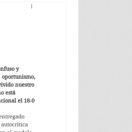
nfuso y  
  oportunismo, 
vivido nuestro 
o está 
cional el 18-0 
 entregado 
autocrítica 