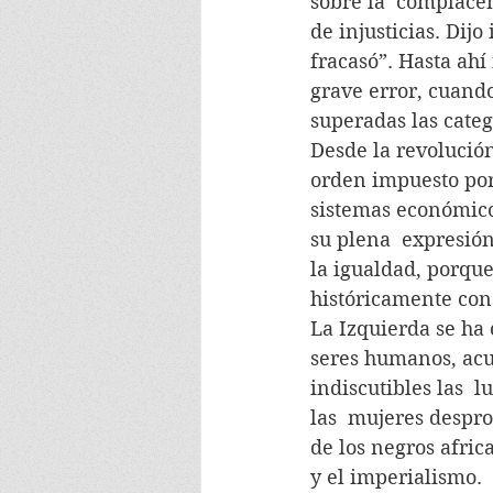
sobre la  complace
de injusticias. Dij
fracasó”. Hasta ahí
grave error, cuand
superadas las categ
Desde la revolución
orden impuesto por 
sistemas económico
su plena  expresión
la igualdad, porque
históricamente cons
La Izquierda se ha 
seres humanos, acu
indiscutibles las  
las  mujeres despro
de los negros afric
y el imperialismo.