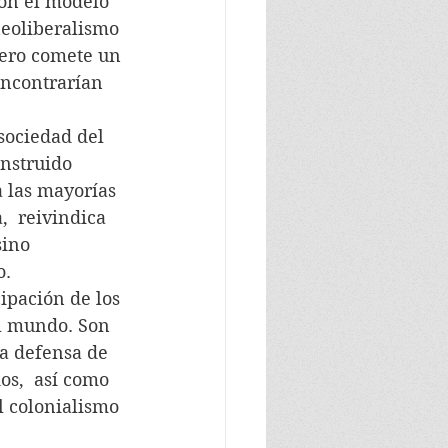
on el modelo  
neoliberalismo 
Cero comete un 
encontrarían 
sociedad del 
nstruido 
 las mayorías 
,  reivindica 
sino 
o.
ipación de los 
l mundo. Son 
la defensa de 
os,  así como 
l colonialismo 