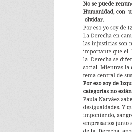
No se puede renunci
Humanidad, con  un
 olvidar.
Por eso yo soy de I
La Derecha en camb
las injusticias son 
importante que el  
la  Derecha se dife
social. Mientras la
tema central de sus
Por eso soy de Izqu
categorías no están
Paula Narváez sabe 
desigualdades. Y qu
imponiendo, sangre
empresarios junto a
de la  Derecha, apo