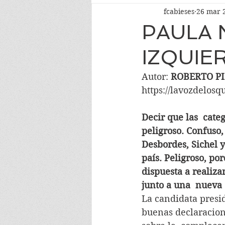
fcabieses
26 mar 
PAULA 
IZQUIE
Autor: 
ROBERTO P
https://lavozdelosq
Decir que las  cate
peligroso. Confuso
Desbordes, Sichel y
país. Peligroso, po
dispuesta a realiza
junto a una  nueva 
La candidata presid
buenas declaracione