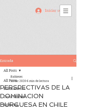
Iniciar sesión
Entrada
All Posts
fcabieses
All Posts
12 dic 2020
6 min de lectura
PERSPECTIVAS DE LA
Publicaciones
DOMINACION
Carta abierta
BURGUESA EN CHILE
Editorial