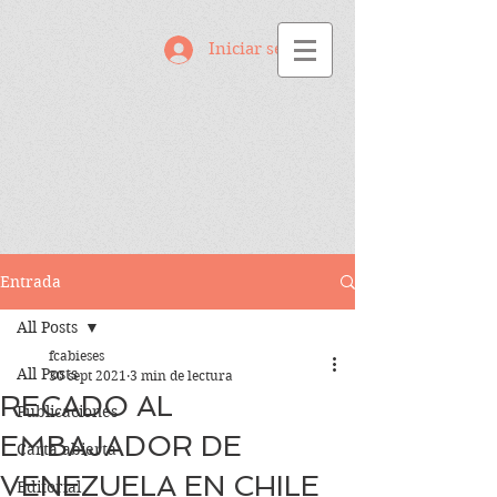
Iniciar sesión
Entrada
All Posts
fcabieses
All Posts
30 sept 2021
3 min de lectura
RECADO AL
Publicaciones
EMBAJADOR DE
Carta abierta
VENEZUELA EN CHILE
Editorial