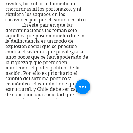
rivales, los robos a domicilio ni 
encerronas ni los portonazos, y ni 
siquiera los saqueos en los 
socavones porque el camino es otro.
              En este país en que las 
determinaciones las toman solo 
aquellos que poseen mucho dinero,  
la delincuencia es un modo de 
explosión social que se produce  
contra el sistema  que privilegia  a 
unos pocos que se han apoderado de 
la riqueza y que pretenden 
mantener  el poder político de la 
nación. Por ello es prioritario el 
cambio del sistema político y 
económico: el cambio tiene que ser 
estructural, y Chile debe ser capaz 
de construir una sociedad que 
rescate los mejores valores 
humanos, no los antivalores que hoy 
prevalecen.
              Mientras ello no ocurra, 
Chile seguirá convertido en un país 
de ficción neoliberal que esta 
desfigurado, no avanza, se contrae, 