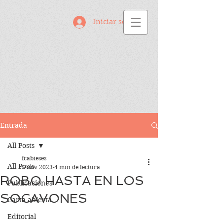
Iniciar sesión
Entrada
All Posts
fcabieses
All Posts
5 nov 2023
4 min de lectura
ROBO HASTA EN LOS
Publicaciones
SOCAVONES
Carta abierta
Editorial