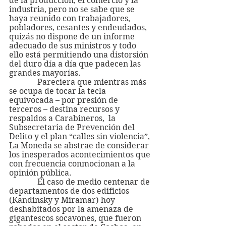
de la producción, el comercio y la 
industria, pero no se sabe que se 
haya reunido con trabajadores, 
pobladores, cesantes y endeudados,  
quizás no dispone de un informe 
adecuado de sus ministros y todo 
ello está permitiendo una distorsión 
del duro día a día que padecen las 
grandes mayorías.
              Pareciera que mientras más 
se ocupa de tocar la tecla 
equivocada – por presión de 
terceros – destina recursos y 
respaldos a Carabineros,  la 
Subsecretaria de Prevención del 
Delito y el plan “calles sin violencia”, 
La Moneda se abstrae de considerar 
los inesperados acontecimientos que 
con frecuencia conmocionan a la 
opinión pública.
              El caso de medio centenar de 
departamentos de dos edificios 
(Kandinsky y Miramar) hoy 
deshabitados por la amenaza de 
gigantescos socavones, que fueron 