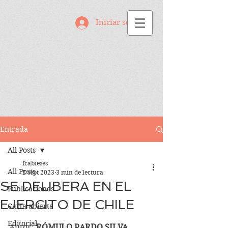
Iniciar sesión
Entrada
All Posts
fcabieses
All Posts
2 sept 2023
3 min de lectura
SE DELIBERA EN EL
Publicaciones
EJERCITO DE CHILE
Carta abierta
Editorial
Autor: 
RÓMULO PARDO SILVA