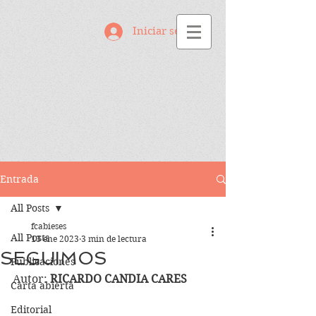
Iniciar sesión
Entrada
All Posts
fcabieses
All Posts
13 ene 2023
3 min de lectura
SEGUIMOS
Publicaciones
Autor: 
RICARDO CANDIA CARES
Carta abierta
Editorial