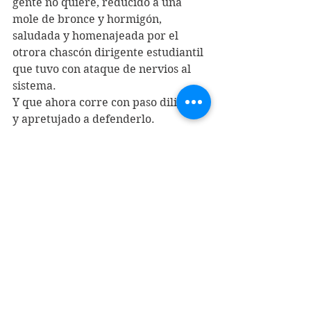
gente no quiere, reducido a una 
mole de bronce y hormigón, 
saludada y homenajeada por el 
otrora chascón dirigente estudiantil 
que tuvo con ataque de nervios al 
sistema. 
Y que ahora corre con paso diligente 
y apretujado a defenderlo.
Si hubo un gobierno inútil y que se 
debió ahorrar la molestia, fue el 
segundo de Michelle Bachelet. Pero 
este lleva todas las palmas: importa 
un retroceso en lo que se pudo 
haber avanzado en los últimos diez 
años porque hirió casi de muerte la 
poca esperanza que aún quedaba 
luego de tanta derrota.
Seguimos