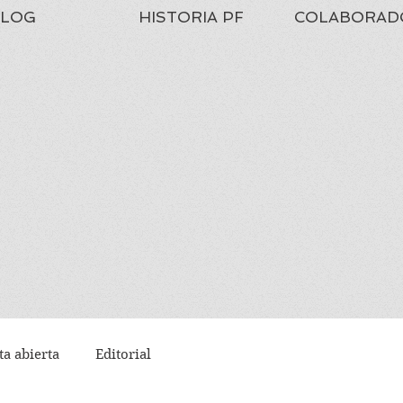
LOG
HISTORIA PF
COLABORAD
ta abierta
Editorial