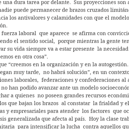
ne una dura tarea por delante.  Sus proyecciones son
die puede permanecer de brazos cruzados limitánd
ncia los antivalores y calamidades con que el modelo
ón.
 esta fuerza laboral  que aparece  se afirma con convicc
ndo el sentido social,  porque mientras la gente ten
r su vida siempre va a estar presente  la necesidad
eemos en otra cosa”.
ega que “creemos en la organización y en la autogestión. 
llegan muy tarde,  no habrá solución”, en un contexto
iones laborales,  federaciones y confederaciones al 
 no han podido avanzar ante un modelo socioeconó
uchar a quienes  no poseen grandes recursos económi
tan  los que bajan los brazos  al constatar  la frialdad y 
icas y empresariales para atender  los factores  que o
sis generalizada que afecta al país.  Hoy la clase tra
taria  para intensificar la lucha  contra aquellos q