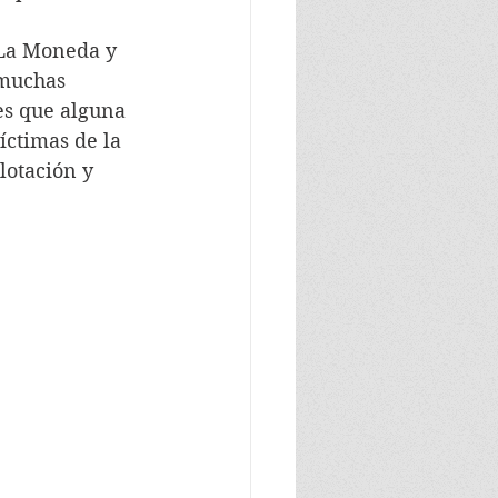
n La Moneda y 
 muchas 
es que alguna 
íctimas de la 
lotación y 