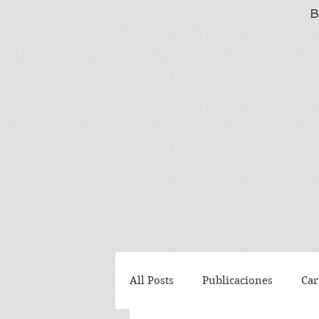
B
All Posts
Publicaciones
Car