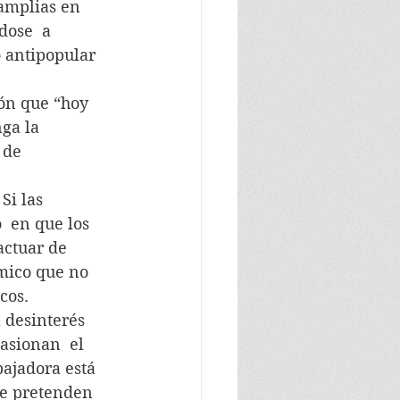
 amplias en 
ose  a  
 antipopular 
ión que “hoy 
ga la 
 de 
Si las 
  en que los 
actuar de 
mico que no 
cos.
el desinterés 
casionan  el 
bajadora está 
ue pretenden 