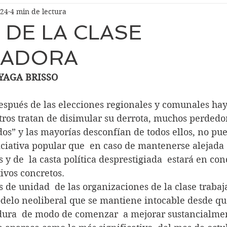
024
4 min de lectura
 DE LA CLASE
JADORA
YAGA BRISSO
as después de las elecciones regionales y comunales ha
tros tratan de disimular su derrota, muchos perdedo
idos” y las mayorías desconfían de todos ellos, no pu
ciativa popular que  en caso de mantenerse alejada  
 y de  la casta política desprestigiada  estará en con
ivos concretos.
somos de unidad  de las organizaciones de la clase traba
odelo neoliberal que se mantiene intocable desde qu
adura  de modo de comenzar  a mejorar sustancialmen