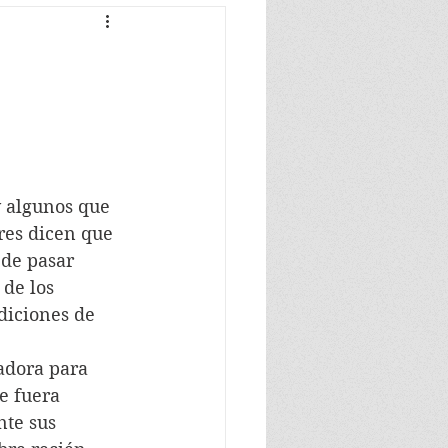
y algunos que 
res dicen que 
ede pasar 
de los 
diciones de 
jadora para 
e fuera 
te sus 