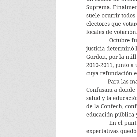
Suprema. Finalment
suele ocurrir todos
electores que votar
locales de votación
               Octubr
justicia determinó 
Gordon, por la mill
2010-2011, junto a 
cuya refundación e
              Para la
Confusam a donde c
salud y la educació
de la Confech, con
educación pública 
               En el
expectativas quedó