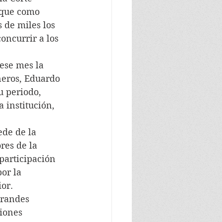
 que como 
 de miles los 
oncurrir a los 
 ese mes la 
neros, Eduardo 
 periodo,  
 institución, 
ede de la 
es de la 
participación 
or la 
or.
grandes 
iones 