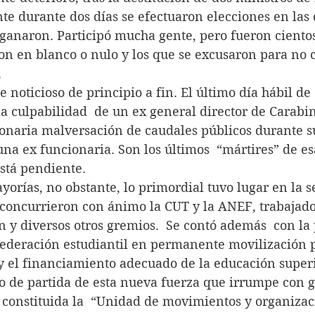
e durante dos días se efectuaron elecciones en las
 ganaron. Participó mucha gente, pero fueron cientos
on en blanco o nulo y los que se excusaron para no c
.
e fue noticioso de principio a fin. El último día hábil de
la culpabilidad  de un ex general director de Carabi
onaria malversación de caudales públicos durante su
una ex funcionaria. Son los últimos  “mártires” de esa
stá pendiente.
s mayorías, no obstante, lo primordial tuvo lugar en la s
oncurrieron con ánimo la CUT y la ANEF, trabajador
n y diversos otros gremios.  Se contó además  con la 
federación estudiantil en permanente movilización p
y el financiamiento adecuado de la educación superi
 punto de partida de esta nueva fuerza que irrumpe con 
 constituida la  “Unidad de movimientos y organizac