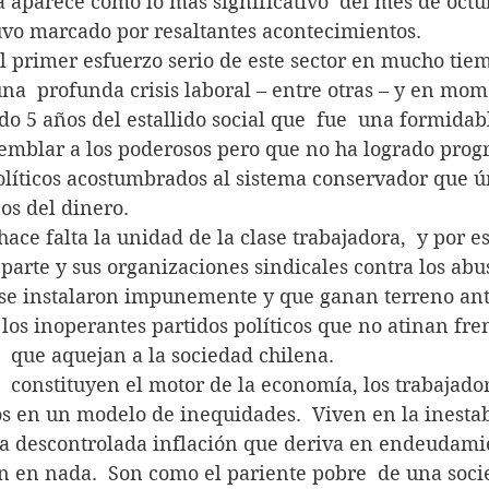
 aparece como lo más significativo  del mes de octu
tuvo marcado por resaltantes acontecimientos.
ata del primer esfuerzo serio de este sector en mucho ti
una  profunda crisis laboral – entre otras – y en mo
5 años del estallido social que  fue  una formidabl
temblar a los poderosos pero que no ha logrado prog
 políticos acostumbrados al sistema conservador que 
os del dinero.
e le hace falta la unidad de la clase trabajadora,  y por 
parte y sus organizaciones sindicales contra los abus
se instalaron impunemente y que ganan terreno ante
os inoperantes partidos políticos que no atinan fren
  que aquejan a la sociedad chilena.
 que  constituyen el motor de la economía, los trabajado
 en un modelo de inequidades.  Viven en la inestab
a descontrolada inflación que deriva en endeudami
n en nada.  Son como el pariente pobre  de una soci