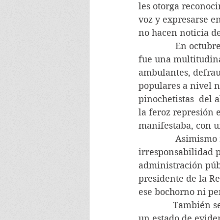
les otorga reconoci
voz y expresarse en
no hacen noticia d
               En oct
fue una multitudina
ambulantes, defrau
populares a nivel n
pinochetistas  del 
la feroz represión 
manifestaba, con u
               Asimi
irresponsabilidad p
administración públ
presidente de la Re
ese bochorno ni pe
              Tambié
un estado de eviden