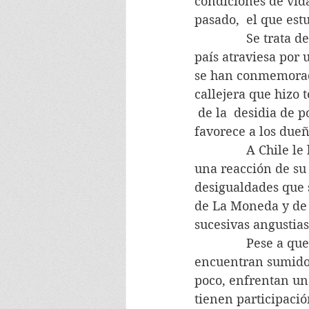
condiciones de vida
pasado,  el que es
               Se tr
país atraviesa por 
se han conmemorado 
callejera que hizo 
 de la  desidia de
favorece a los dueñ
               A Chil
una reacción de su 
desigualdades que 
de La Moneda y de l
sucesivas angustias
               Pese a
encuentran sumidos
poco, enfrentan un
tienen participació