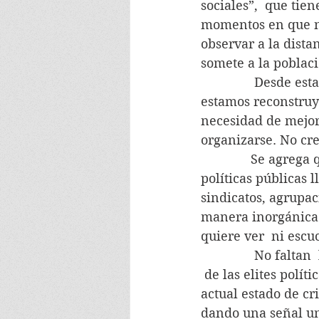
sociales”,  que tie
momentos en que na
observar a la dista
somete a la poblaci
               Desde
estamos reconstruye
necesidad de mejora
organizarse. No cr
              Se agr
políticas públicas 
sindicatos, agrupac
manera inorgánica
quiere ver  ni esc
               No fal
 de las elites polít
actual estado de cri
dando una señal uni