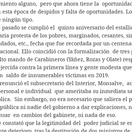
miento alguno,  pero que ahora tiene la  oportunidad
 esta época de despidos y falta de oportunidades. Lo
e ningún tipo.
ubre pasado se cumplió el  quinto aniversario del estalli
ria protesta de los pobres, marginados, cesantes, sin
dados, etc., fecha que fue recordada por un centena
acional. Ello coincidió con la formalización  de tres
alto mando de Carabineros (Yáñez, Rozas y Olate) res
ejercida contra la primera línea y gente modesta que
n  saldo de innumerables víctimas en 2019.
smo renunció el subsecretario del Interior, Monsalve,  a
ersonal e individual  que ameritaba su inmediata sa
ica.  Sin embargo, no era necesario que saliera el p
pública ni nadie del gobierno a dar explicaciones, n
nsar  en cambios del gabinete, ni nada de eso.
n se constató que la legitimidad del  poder judicial se 
te deterioro, tras la destitución de dos ministros de 