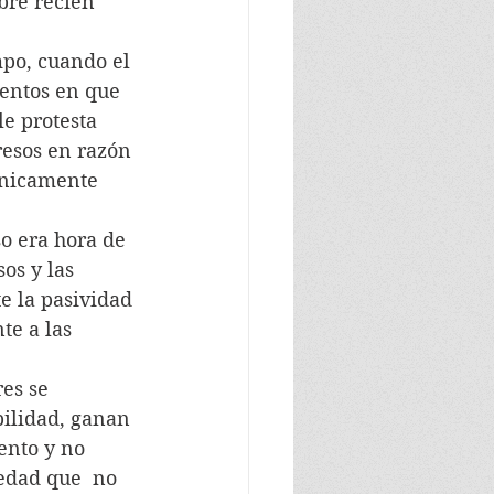
bre recién 
empo, cuando el 
mentos en que 
e protesta 
resos en razón 
únicamente 
eso era hora de 
os y las 
 la pasividad 
te a las 
res se 
ilidad, ganan 
ento y no 
edad que  no 