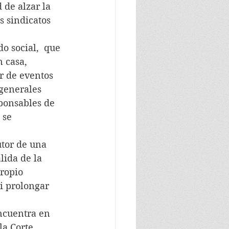
 de alzar la 
s sindicatos 
do social,  que 
 casa,  
r de eventos 
 generales 
ponsables de 
 se 
utor de una 
lida de la 
ropio 
i prolongar 
encuentra en 
la Corte 