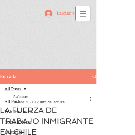
Iniciar sesión
Entrada
All Posts
fcabieses
All Posts
17 abr 2021
12 min de lectura
LA FUERZA DE
Publicaciones
TRABAJO INMIGRANTE
Carta abierta
EN CHILE
Editorial